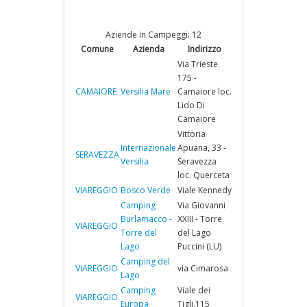
Aziende in Campeggi: 12
Comune
Azienda
Indirizzo
Via Trieste
175 -
CAMAIORE
Versilia Mare
Camaiore loc.
Lido Di
Camaiore
Vittoria
Internazionale
Apuana, 33 -
SERAVEZZA
Versilia
Seravezza
loc. Querceta
VIAREGGIO
Bosco Verde
Viale Kennedy
Camping
Via Giovanni
Burlamacco -
XXIII - Torre
VIAREGGIO
Torre del
del Lago
Lago
Puccini (LU)
Camping del
VIAREGGIO
via Cimarosa
Lago
Camping
Viale dei
VIAREGGIO
Europa
Tigli,115