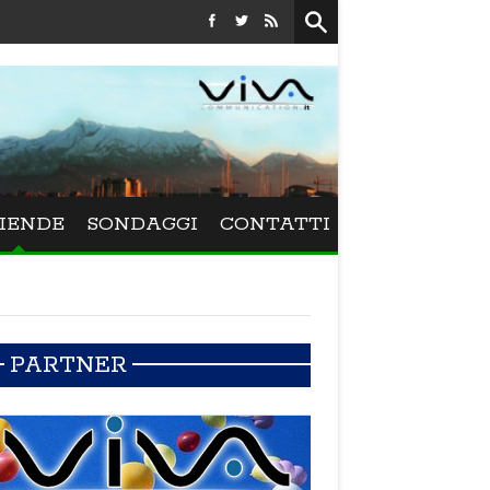
Festival La Versiliana - La direttrice lucchese Beatrice Venezi
IENDE
SONDAGGI
CONTATTI
PARTNER