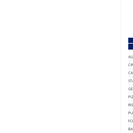
AL
CI
CA
ST
GE
PI
RI
PU
FO
BA