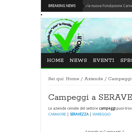
Carnevale - Nominata la nuova Fondazione Carnevale di Vi
BREAKING NEWS
HOME
NEWS
EVENTI
SPE
Sei qui:
Home
/
Aziende
/
Campeggi
Campeggi a SERAV
Le aziende censite del settore
campeggi
puoi trov
CAMAIORE
|
SERAVEZZA
|
VIAREGGIO
Aziende in Campeggi: 1