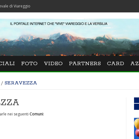
areggio
CIALI
FOTO
VIDEO
PARTNERS
CARD
AZ
/
SERAVEZZA
EZZA
arle nei seguenti
Comuni
: