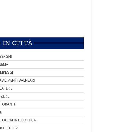
IN CITTÀ
BERGHI
NEMA
MPEGGI
ABILIMENTI BALNEARI
LATERIE
ZZERIE
STORANTI
B
TOGRAFIA ED OTTICA
R E RITROVI