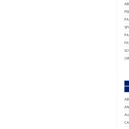
AB
PE
PA
SP
PA
FA
SC
OR
AB
AN
AU
CA