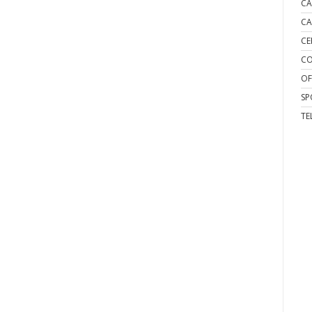
CA
CA
CE
CO
OF
SP
TE