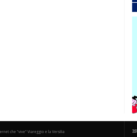
I
ternet che "vive" Viareggio e la Versilia