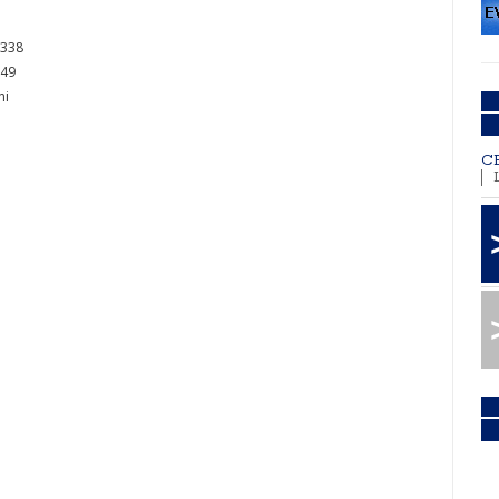
 338
249
ni
C