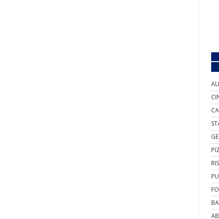
AL
CI
CA
ST
GE
PI
RI
PU
FO
BA
AB