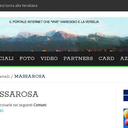
lla Versiliana
CIALI
FOTO
VIDEO
PARTNERS
CARD
AZ
avali
/
MASSAROSA
MASSAROSA
trovarle nei seguenti
Comuni
:
IO