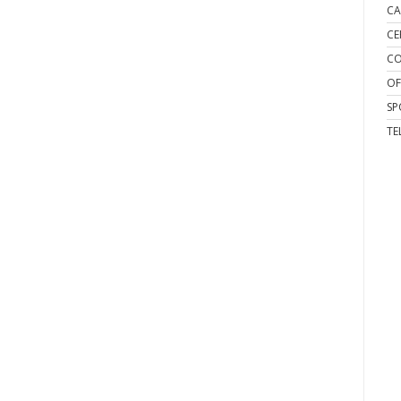
CA
CE
CO
OF
SP
TE