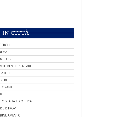
IN CITTÀ
BERGHI
NEMA
MPEGGI
ABILIMENTI BALNEARI
LATERIE
ZZERIE
STORANTI
B
TOGRAFIA ED OTTICA
R E RITROVI
BIGLIAMENTO