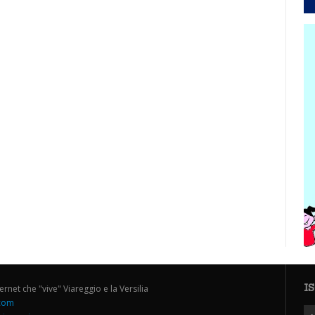
I
ternet che "vive" Viareggio e la Versilia
.com