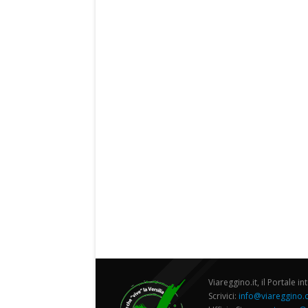
Viareggino.it, il Portale in
Scrivici:
info@viareggino