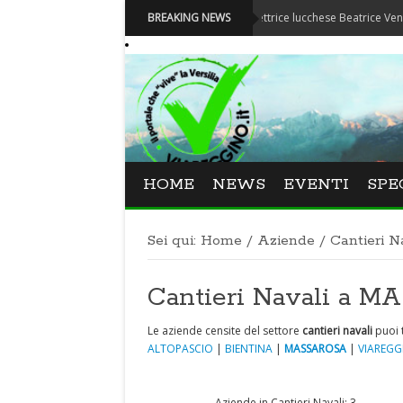
Festival La Versiliana - La direttrice lucchese Beatrice Venezi torna a
BREAKING NEWS
HOME
NEWS
EVENTI
SPE
Sei qui:
Home
/
Aziende
/
Cantieri N
Cantieri Navali a 
Le aziende censite del settore
cantieri navali
puoi 
ALTOPASCIO
|
BIENTINA
|
MASSAROSA
|
VIAREGG
Aziende in Cantieri Navali: 3