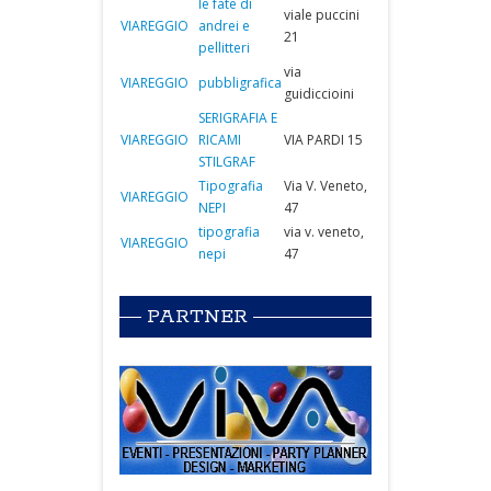
le fate di
viale puccini
VIAREGGIO
andrei e
21
pellitteri
via
VIAREGGIO
pubbligrafica
guidiccioini
SERIGRAFIA E
VIAREGGIO
RICAMI
VIA PARDI 15
STILGRAF
Tipografia
Via V. Veneto,
VIAREGGIO
NEPI
47
tipografia
via v. veneto,
VIAREGGIO
nepi
47
PARTNER