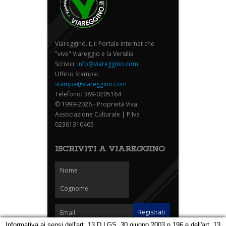
Viareggino.it, il Portale internet che
"vive" Viareggio e la Versilia
Scrivici:
info@viareggino.com
Ufficio Stampa:
stampa@viareggino.com
Telefono: 389-0205164
© 1999-2026 - Proprietà Viva
Associazione Culturale | P.Iva
02361310465
ISCRIVITI A VIAREGGINO
Informativa ai sensi dell'art. 13 D.LGS. 30 giugno 2003 n.196 e dell'art. 13