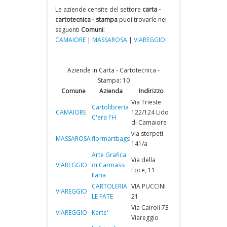
Le aziende censite del settore
carta -
cartotecnica - stampa
puoi trovarle nei
seguenti
Comuni
:
CAMAIORE
|
MASSAROSA
|
VIAREGGIO
Aziende in Carta - Cartotecnica -
Stampa: 10
Comune
Azienda
Indirizzo
Via Trieste
Cartolibreria
CAMAIORE
122/124 Lido
C'era l'H
di Camaiore
via sterpeti
MASSAROSA
flormartbags
141/a
Arte Grafica
Via della
VIAREGGIO
di Carmassi
Foce, 11
Ilaria
CARTOLERIA
VIA PUCCINI
VIAREGGIO
LE FATE
21
Via Cairoli 73
VIAREGGIO
Karte'
Viareggio