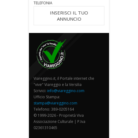
TELEFONIA
INSERISCI IL TUO
ANNUNCIO
Viareggino.it, il Portale internet che
"vive" Viareggio e la Versilia
Scrivici:
info@viareggino.com
Ufficio Stampa:
stampa@viareggino.com
Telefono: 389-0205164
© 1999-2026 - Proprietà Viva
Associazione Culturale | P.Iva
02361310465