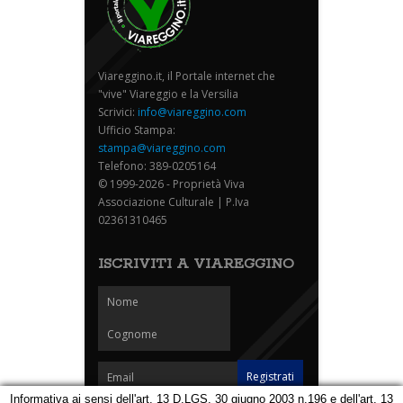
Viareggino.it, il Portale internet che
"vive" Viareggio e la Versilia
Scrivici:
info@viareggino.com
Ufficio Stampa:
stampa@viareggino.com
Telefono: 389-0205164
© 1999-2026 - Proprietà Viva
Associazione Culturale | P.Iva
02361310465
ISCRIVITI A VIAREGGINO
Informativa ai sensi dell'art. 13 D.LGS. 30 giugno 2003 n.196 e dell'art. 13