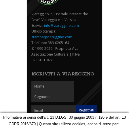
Viareggino.it, il Portale internet che
"vive" Viareggio e la Versilia
Scrivici:
info@viareggino.com
Ufficio Stampa:
stampa@viareggino.com
Telefono: 389-0205164
© 1999-2026 - Proprietà Viva
Associazione Culturale | P.Iva
02361310465
ISCRIVITI A VIAREGGINO
Informativa ai sensi dell'art. 13 D.LGS. 30 giugno 2003 n.196 e dell'art. 13
GDPR 2016/679 | Questo sito utilizza cookies, anche di terze parti,