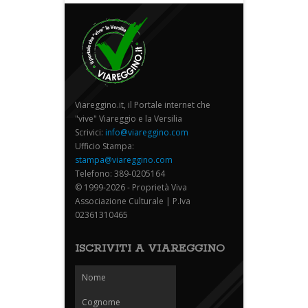
Viareggino.it, il Portale internet che
"vive" Viareggio e la Versilia
Scrivici:
info@viareggino.com
Ufficio Stampa:
stampa@viareggino.com
Telefono: 389-0205164
© 1999-2026 - Proprietà Viva
Associazione Culturale | P.Iva
02361310465
ISCRIVITI A VIAREGGINO