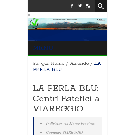
MENU
Sei qui:
Home
/
Aziende
/
LA
PERLA BLU
LA PERLA BLU:
Centri Estetici a
VIAREGGIO
Indirizzo:
via Monte Procinto
Comune:
VIAREGGIO