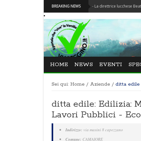
Festival La Versiliana - La direttrice lucchese Beatrice Venezi
BREAKING NEWS
HOME
NEWS
EVENTI
SPE
Sei qui:
Home
/
Aziende
/
ditta edile
ditta edile: Edilizia: 
Lavori Pubblici - E
Indirizzo:
via masini 8 capezzano
Comune:
CAMAIORE