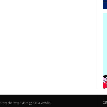
I
ternet che "vive" Viareggio e la Versilia