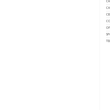
CA
CA
CE
CO
OF
SP
TE