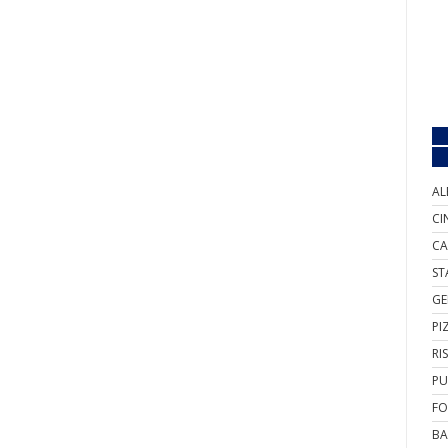
AL
CI
CA
ST
GE
PI
RI
PU
FO
BA