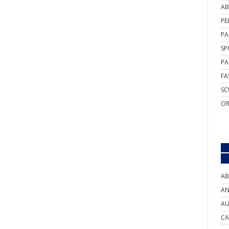
AB
PE
PA
SP
PA
FA
SC
OR
AB
AN
AU
CA