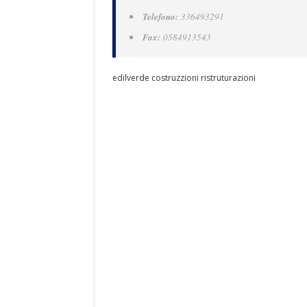
Telefono:
336493291
Fax:
0584913543
edilverde costruzzioni ristruturazioni