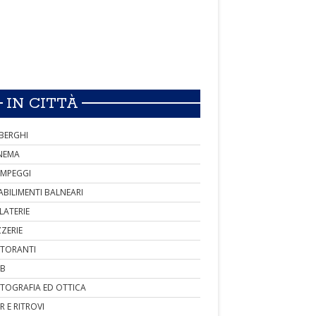
IN CITTÀ
BERGHI
NEMA
MPEGGI
ABILIMENTI BALNEARI
LATERIE
ZZERIE
STORANTI
B
TOGRAFIA ED OTTICA
R E RITROVI