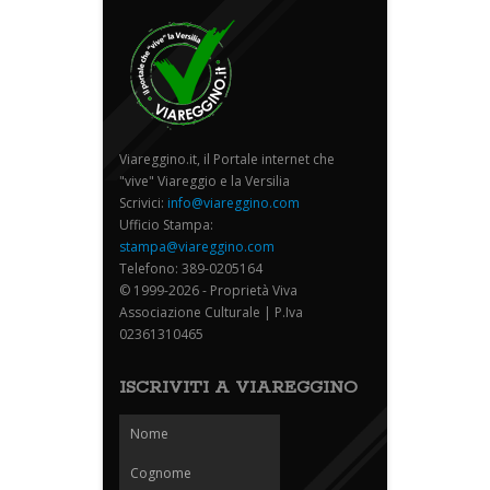
Viareggino.it, il Portale internet che
"vive" Viareggio e la Versilia
Scrivici:
info@viareggino.com
Ufficio Stampa:
stampa@viareggino.com
Telefono: 389-0205164
© 1999-2026 - Proprietà Viva
Associazione Culturale | P.Iva
02361310465
ISCRIVITI A VIAREGGINO