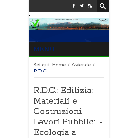
MENU
Sei qui:
Home
/
Aziende
/
R.D.C.
R.D.C.: Edilizia:
Materiali e
Costruzioni -
Lavori Pubblici -
Ecologia a