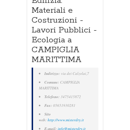
Edilizia:
Materiali e
Costruzioni -
Lavori Pubblici -
Ecologia a
CAMPIGLIA
MARITTIMA
Indirizzo:
via dei Calzolai,7
Comune:
CAMPIGLIA
MARITTIMA
Telefono:
3475415872
Fax:
05651930281
Sito
web:
http://www.misterdry.it
E-mail:
info@misterdry.it