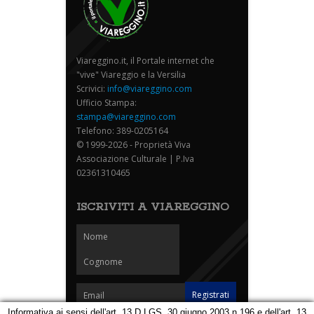
Viareggino.it, il Portale internet che
"vive" Viareggio e la Versilia
Scrivici:
info@viareggino.com
Ufficio Stampa:
stampa@viareggino.com
Telefono: 389-0205164
© 1999-2026 - Proprietà Viva
Associazione Culturale | P.Iva
02361310465
ISCRIVITI A VIAREGGINO
Informativa ai sensi dell'art. 13 D.LGS. 30 giugno 2003 n.196 e dell'art. 13