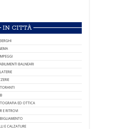
IN CITTÀ
BERGHI
NEMA
MPEGGI
ABILIMENTI BALNEARI
LATERIE
ZZERIE
STORANTI
B
TOGRAFIA ED OTTICA
R E RITROVI
BIGLIAMENTO
LLI E CALZATURE