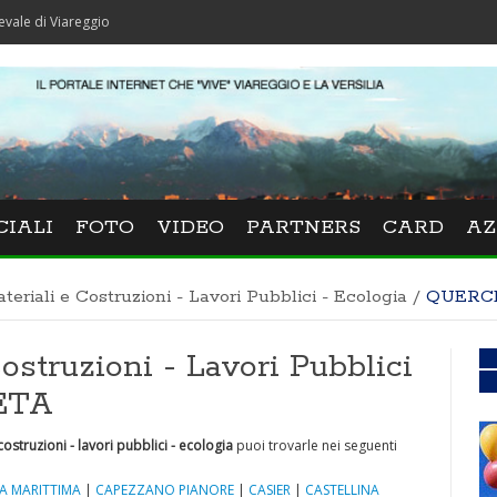
areggio
CIALI
FOTO
VIDEO
PARTNERS
CARD
AZ
ateriali e Costruzioni - Lavori Pubblici - Ecologia
/
QUERC
Costruzioni - Lavori Pubblici
CETA
 costruzioni - lavori pubblici - ecologia
puoi trovarle nei seguenti
A MARITTIMA
|
CAPEZZANO PIANORE
|
CASIER
|
CASTELLINA