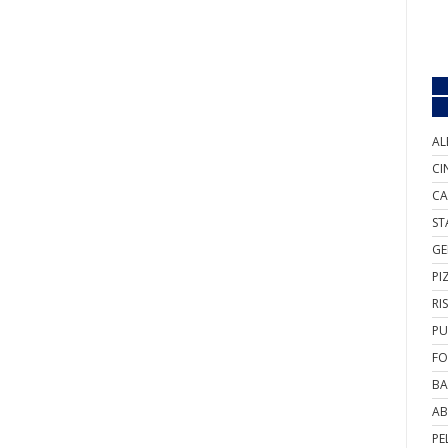
AL
CI
CA
ST
GE
PI
RI
PU
FO
BA
AB
PE