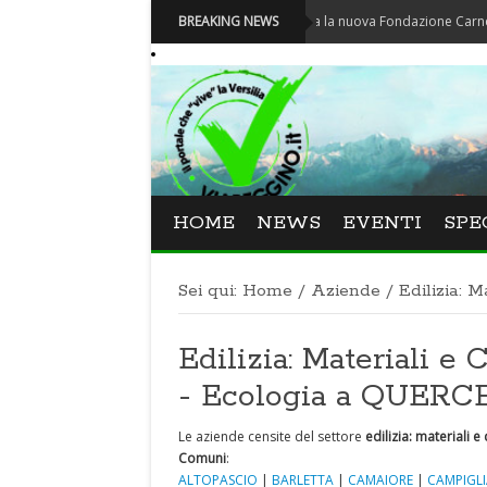
Carnevale - Nominata la nuova Fondazione Carnevale di Vi
BREAKING NEWS
HOME
NEWS
EVENTI
SPE
Sei qui:
Home
/
Aziende
/
Edilizia: M
Edilizia: Materiali e 
- Ecologia a QUER
Le aziende censite del settore
edilizia: materiali e
Comuni
:
ALTOPASCIO
|
BARLETTA
|
CAMAIORE
|
CAMPIGLI