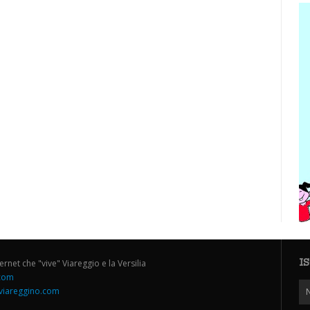
I
ternet che "vive" Viareggio e la Versilia
.com
iareggino.com