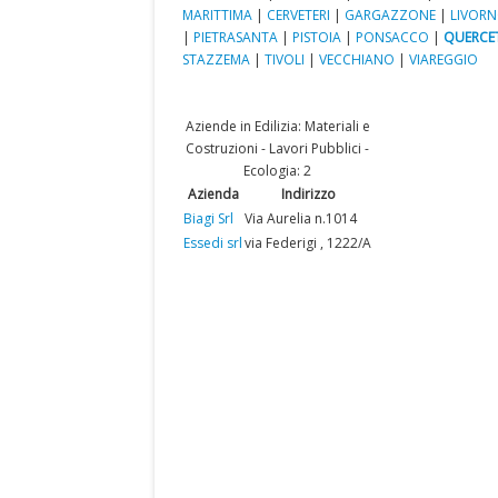
MARITTIMA
|
CERVETERI
|
GARGAZZONE
|
LIVOR
|
PIETRASANTA
|
PISTOIA
|
PONSACCO
|
QUERCE
STAZZEMA
|
TIVOLI
|
VECCHIANO
|
VIAREGGIO
Aziende in Edilizia: Materiali e
Costruzioni - Lavori Pubblici -
Ecologia: 2
Azienda
Indirizzo
Biagi Srl
Via Aurelia n.1014
Essedi srl
via Federigi , 1222/A