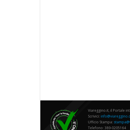
Viareggino.it, il Portale in
Scrivici:
info@viareggino
Ufficio Stampa:
stampa@v
Telefono: 389-0205164