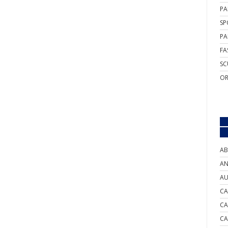
PA
SP
PA
FA
SC
OR
AB
AN
AU
CA
CA
CA