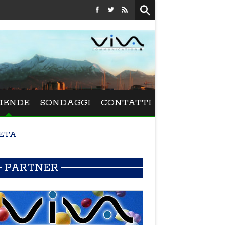
Festival La Versiliana - La direttrice lucchese Beatrice Venezi
IENDE
SONDAGGI
CONTATTI
ETA
PARTNER