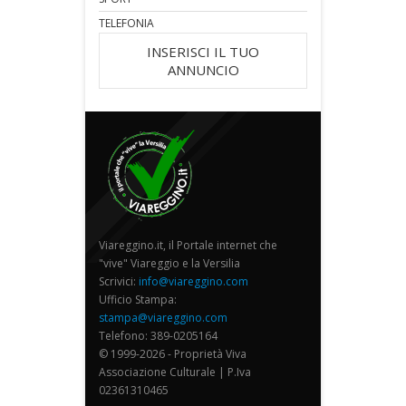
TELEFONIA
INSERISCI IL TUO
ANNUNCIO
Viareggino.it, il Portale internet che
"vive" Viareggio e la Versilia
Scrivici:
info@viareggino.com
Ufficio Stampa:
stampa@viareggino.com
Telefono: 389-0205164
© 1999-2026 - Proprietà Viva
Associazione Culturale | P.Iva
02361310465