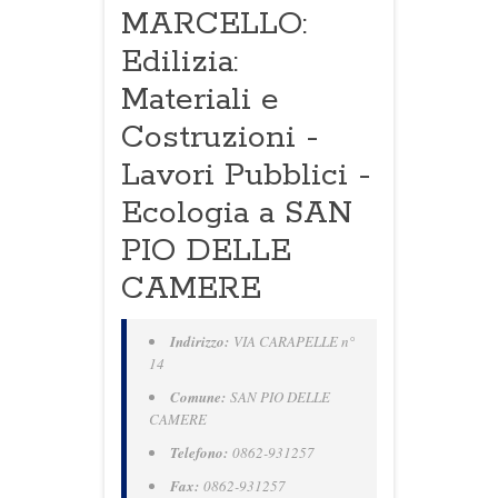
MARCELLO:
Edilizia:
Materiali e
Costruzioni -
Lavori Pubblici -
Ecologia a SAN
PIO DELLE
CAMERE
Indirizzo:
VIA CARAPELLE n°
14
Comune:
SAN PIO DELLE
CAMERE
Telefono:
0862-931257
Fax:
0862-931257