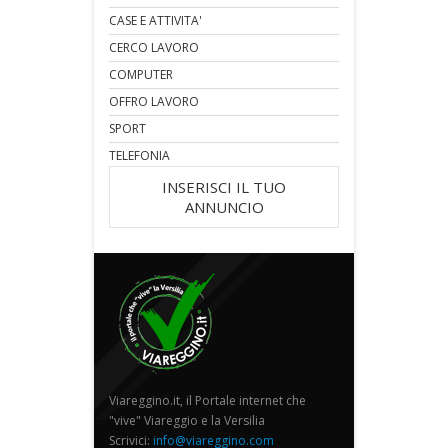
CASE E ATTIVITA'
CERCO LAVORO
COMPUTER
OFFRO LAVORO
SPORT
TELEFONIA
INSERISCI IL TUO
ANNUNCIO
Viareggino.it, il Portale internet che
"vive" Viareggio e la Versilia
Scrivici:
info@viareggino.com