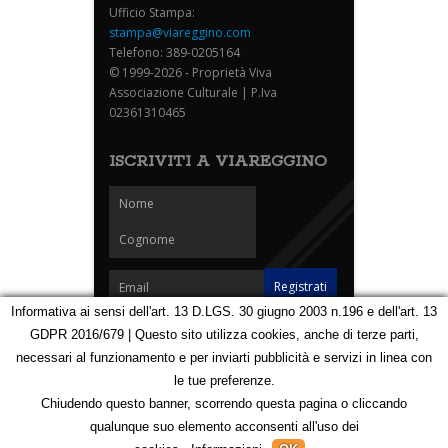
Ufficio Stampa:
stampa@viareggino.com
Telefono: 389-0205164
© 1999-2026 - Proprietà Viva
Associazione Culturale | P.Iva
02361310465
ISCRIVITI A VIAREGGINO
Informativa ai sensi dell'art. 13 D.LGS. 30 giugno 2003 n.196 e dell'art. 13
GDPR 2016/679 | Questo sito utilizza cookies, anche di terze parti,
Homepage
Notizie
Speciali
Eventi
Foto Carnevale
necessari al funzionamento e per inviarti pubblicità e servizi in linea con
Foto Viareggino
Partners
Contatti
le tue preferenze.
Privacy e Cookie Policy
Mappa
Chiudendo questo banner, scorrendo questa pagina o cliccando
qualunque suo elemento acconsenti all'uso dei
123199053