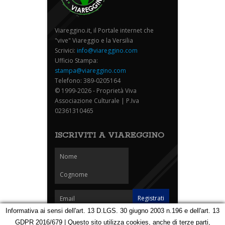
Viareggino.it, il Portale internet che
"vive" Viareggio e la Versilia
Scrivici:
info@viareggino.com
Ufficio Stampa:
stampa@viareggino.com
Telefono: 389-0205164
© 1999-2026 - Proprietà Viva
Associazione Culturale | P.Iva
02361310465
ISCRIVITI A VIAREGGINO
Informativa ai sensi dell'art. 13 D.LGS. 30 giugno 2003 n.196 e dell'art. 13
GDPR 2016/679 | Questo sito utilizza cookies, anche di terze parti,