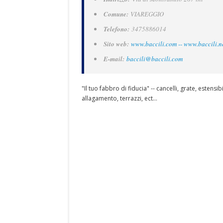
Comune:
VIAREGGIO
Telefono:
3475886014
Sito web:
www.baccili.com -- www.baccili.n
E-mail:
baccili@baccili.com
"Il tuo fabbro di fiducia" -- cancelli, grate, estensi
allagamento, terrazzi, ect...