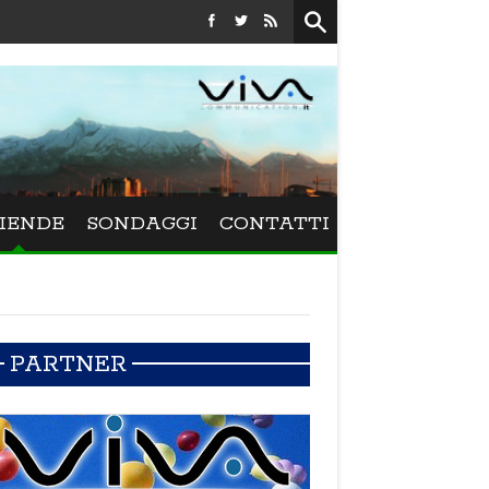
Festival La Versiliana - La direttrice lucchese Beatrice Ven
IENDE
SONDAGGI
CONTATTI
PARTNER