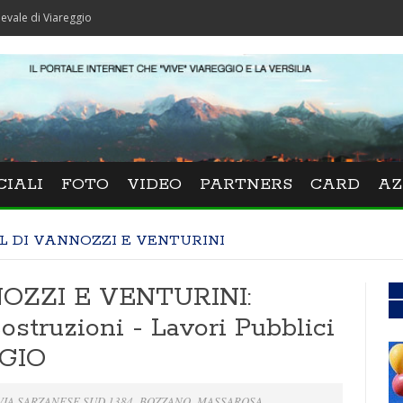
areggio
CIALI
FOTO
VIDEO
PARTNERS
CARD
AZ
L DI VANNOZZI E VENTURINI
OZZI E VENTURINI:
Costruzioni - Lavori Pubblici
GGIO
 VIA SARZANESE SUD 1384- BOZZANO- MASSAROSA