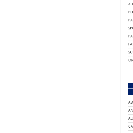
AB
PE
PA
SP
PA
FA
SC
OR
AB
AN
AU
CA