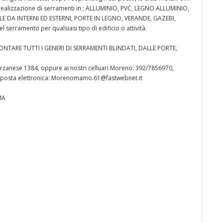
 la realizzazione di serramenti in ; ALLUMINIO, PVC, LEGNO ALLUMINIO,
LE DA INTERNI ED ESTERNI, PORTE IN LEGNO, VERANDE, GAZEBI,
serramento per qualsiasi tipo di edificio o attività.
NTARE TUTTI I GENERI DI SERRAMENTI BLINDATI, DALLE PORTE,
arzanese 1384, oppure ai nostri celluari Moreno: 392/7856970,
di posta elettronica: Morenomamo.61@fastwebnet.it
MA