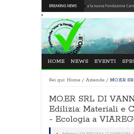
Carnevale - Nominata la nuova Fondazione Carnevale di Vi
BREAKING NEWS
HOME
NEWS
EVENTI
SPE
Sei qui:
Home
/
Aziende
/
MO.ER SR
MO.ER SRL DI VANN
Edilizia: Materiali e 
- Ecologia a VIARE
Indirizzo:
VIA PINCIANA,17 VIAREGGIO -