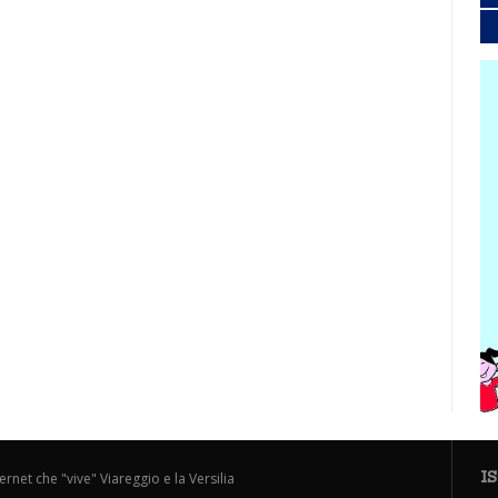
I
ternet che "vive" Viareggio e la Versilia