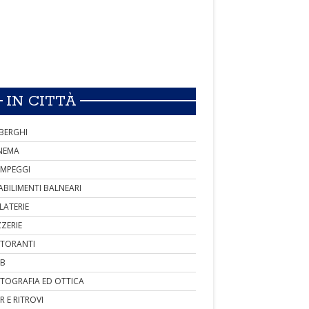
IN CITTÀ
BERGHI
NEMA
MPEGGI
ABILIMENTI BALNEARI
LATERIE
ZZERIE
STORANTI
B
TOGRAFIA ED OTTICA
R E RITROVI