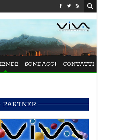
Festival La Versiliana - La direttrice lucchese Beatrice Venezi
IENDE
SONDAGGI
CONTATTI
PARTNER