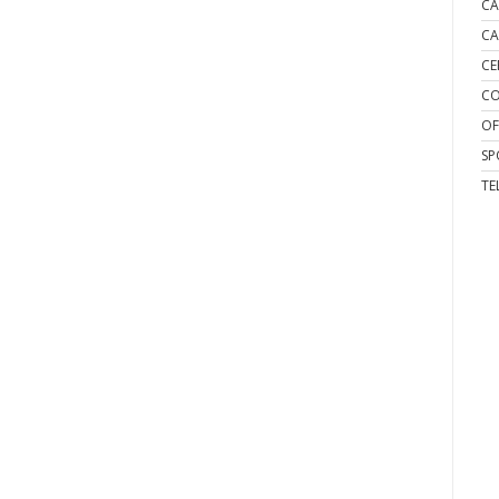
CA
CA
CE
CO
OF
SP
TE