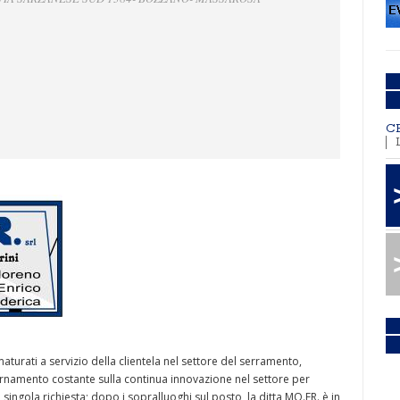
C
aturati a servizio della clientela nel settore del serramento,
namento costante sulla continua innovazione nel settore per
ingola richiesta; dopo i sopralluoghi sul posto, la ditta MO.ER. è in