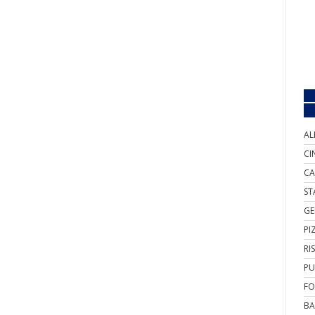
AL
CI
CA
ST
GE
PI
RI
PU
FO
BA