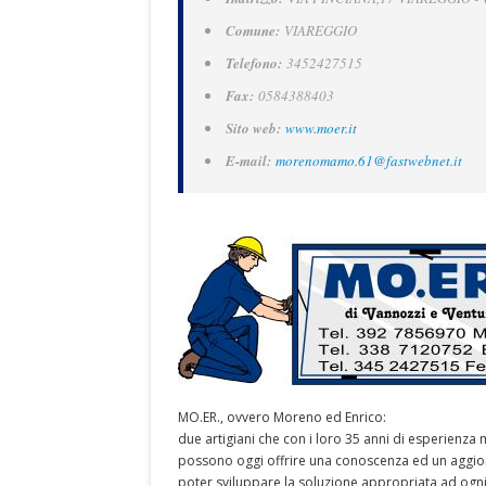
Comune:
VIAREGGIO
Telefono:
3452427515
Fax:
0584388403
Sito web:
www.moer.it
E-mail:
morenomamo.61@fastwebnet.it
MO.ER., ovvero Moreno ed Enrico:
due artigiani che con i loro 35 anni di esperienza m
possono oggi offrire una conoscenza ed un aggior
poter sviluppare la soluzione appropriata ad ogni s