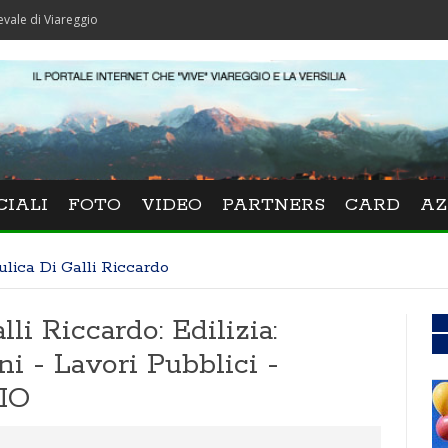
areggio
CIALI
FOTO
VIDEO
PARTNERS
CARD
AZ
lica Di Galli Riccardo
li Riccardo: Edilizia:
ni - Lavori Pubblici -
IO