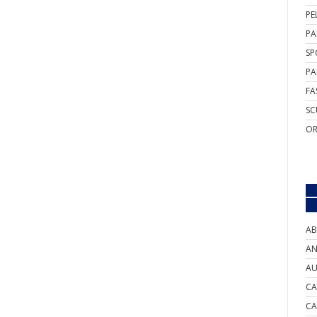
PE
PA
SP
PA
FA
SC
OR
AB
AN
AU
CA
CA