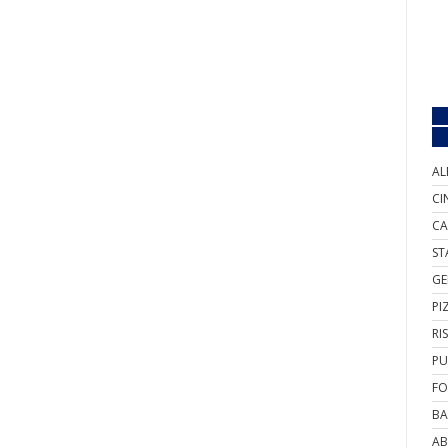
AL
CI
CA
ST
GE
PI
RI
PU
FO
BA
AB