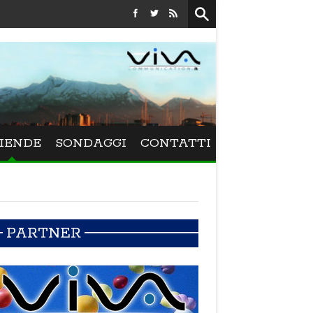
Festival La Versiliana - La direttrice lucchese Beatrice Venezi
IENDE
SONDAGGI
CONTATTI
PARTNER