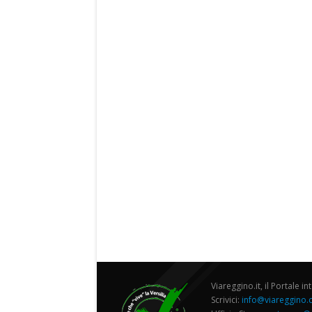
Viareggino.it, il Portale in
Scrivici:
info@viareggino