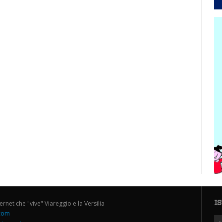
I
ternet che "vive" Viareggio e la Versilia
.com