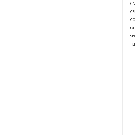
CA
CE
CO
OF
SP
TE