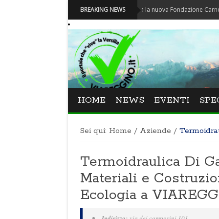
Carnevale - Nominata la nuova Fondazione Carnevale di Vi
BREAKING NEWS
HOME
NEWS
EVENTI
SPE
Sei qui:
Home
/
Aziende
/
Termoidrau
Termoidraulica Di Gal
Materiali e Costruzio
Ecologia a VIAREGG
Indirizzo:
via dei comparini 101