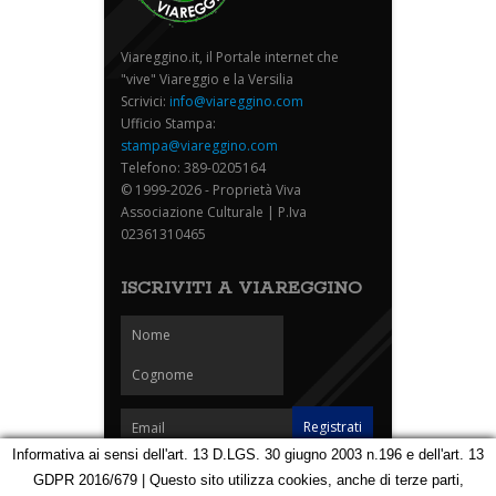
Viareggino.it, il Portale internet che
"vive" Viareggio e la Versilia
Scrivici:
info@viareggino.com
Ufficio Stampa:
stampa@viareggino.com
Telefono: 389-0205164
© 1999-2026 - Proprietà Viva
Associazione Culturale | P.Iva
02361310465
ISCRIVITI A VIAREGGINO
Informativa ai sensi dell'art. 13 D.LGS. 30 giugno 2003 n.196 e dell'art. 13
GDPR 2016/679 | Questo sito utilizza cookies, anche di terze parti,