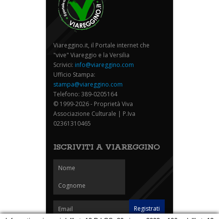
Viareggino.it, il Portale internet che
"vive" Viareggio e la Versilia
Scrivici:
info@viareggino.com
Ufficio Stampa:
stampa@viareggino.com
Telefono: 389-0205164
© 1999-2026 - Proprietà Viva
Associazione Culturale | P.Iva
02361310465
ISCRIVITI A VIAREGGINO