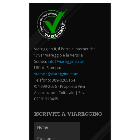
Viareggino.it, il Portale internet che
"vive" Viareggio e la Versilia
Scrivici:
info@viareggino.com
Ufficio Stampa:
stampa@viareggino.com
Telefono: 389-0205164
© 1999-2026 - Proprietà Viva
Associazione Culturale | P.Iva
02361310465
ISCRIVITI A VIAREGGINO