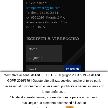
Ufficio Stampa:
stampa@viareggino.com
Telefono: 389-0205164
© 1999-2026 - Proprietà Viva
Associazione Culturale | P.Iva
02361310465
ISCRIVITI A VIAREGGINO
Informativa ai sensi dell'art. 13 D.LGS. 30 giugno 2003 n.196 e dell'art. 13
GDPR 2016/679 | Questo sito utilizza cookies, anche di terze parti,
Homepage
Notizie
Speciali
Eventi
Foto Carnevale
necessari al funzionamento e per inviarti pubblicità e servizi in linea con
Foto Viareggino
Partners
Contatti
le tue preferenze.
Privacy e Cookie Policy
Mappa
Chiudendo questo banner, scorrendo questa pagina o cliccando
qualunque suo elemento acconsenti all'uso dei
123115949