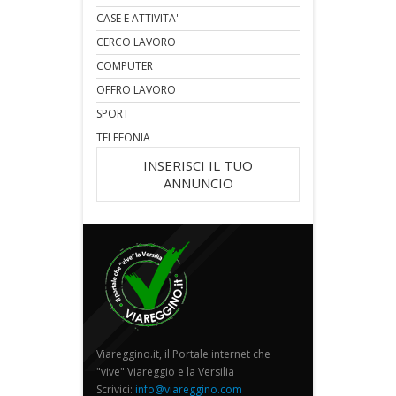
CASE E ATTIVITA'
CERCO LAVORO
COMPUTER
OFFRO LAVORO
SPORT
TELEFONIA
INSERISCI IL TUO
ANNUNCIO
Viareggino.it, il Portale internet che
"vive" Viareggio e la Versilia
Scrivici:
info@viareggino.com