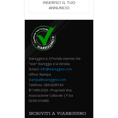
INSERISCI IL TUO
ANNUNCIO
Viareggino.it, il Portale internet che
"vive" Viareggio e la Versilia
Scrivici:
info@viareggino.com
Ufficio Stampa:
stampa@viareggino.com
Telefono: 389-0205164
© 1999-2026 - Proprietà Viva
Associazione Culturale | P.Iva
02361310465
ISCRIVITI A VIAREGGINO