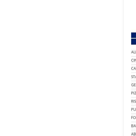
AL
CI
CA
ST
GE
PI
RI
PU
FO
BA
AB