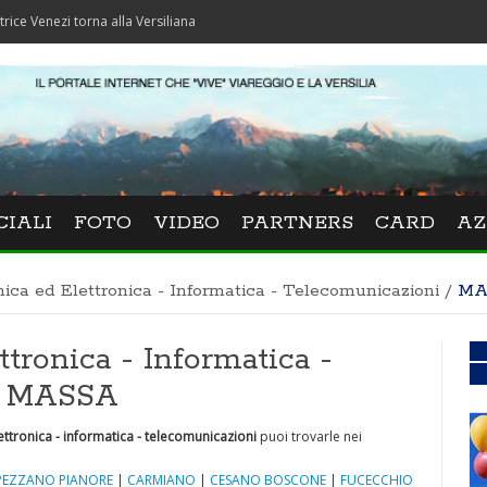
zi torna alla Versiliana
CIALI
FOTO
VIDEO
PARTNERS
CARD
AZ
nica ed Elettronica - Informatica - Telecomunicazioni
/
MA
ttronica - Informatica -
a MASSA
ettronica - informatica - telecomunicazioni
puoi trovarle nei
PEZZANO PIANORE
|
CARMIANO
|
CESANO BOSCONE
|
FUCECCHIO