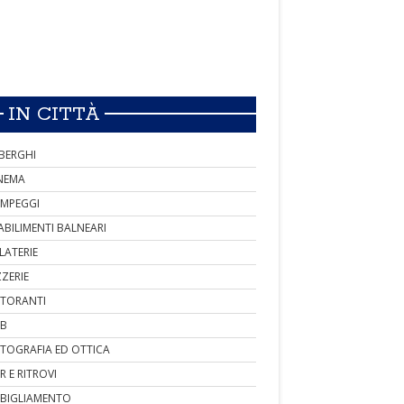
IN CITTÀ
BERGHI
NEMA
MPEGGI
ABILIMENTI BALNEARI
LATERIE
ZZERIE
STORANTI
B
TOGRAFIA ED OTTICA
R E RITROVI
BIGLIAMENTO