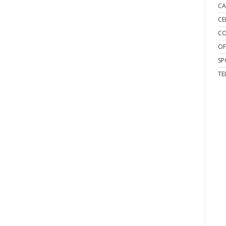
CA
CE
CO
OF
SP
TE