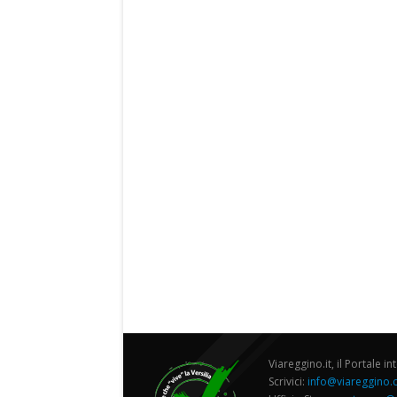
Viareggino.it, il Portale in
Scrivici:
info@viareggino