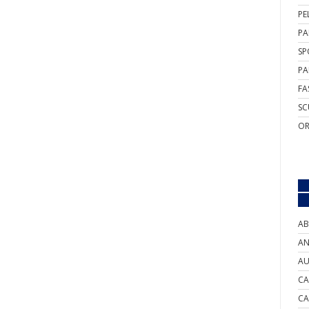
PE
PA
SP
PA
FA
SC
OR
AB
AN
AU
CA
CA