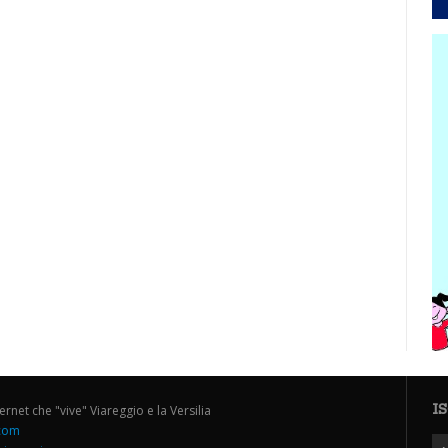
I
ternet che "vive" Viareggio e la Versilia
.com