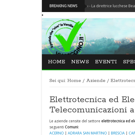
Festival La Versiliana - La direttrice lucchese Beatrice Vene
BREAKING NEWS
HOME
NEWS
EVENTI
SPE
Sei qui:
Home
/
Aziende
/
Elettrotec
Elettrotecnica ed Ele
Telecomunicazioni 
Le aziende censite del settore
elettrotecnica ed el
seguenti
Comuni
:
ACERNO
|
ADRARA SAN MARTINO
|
BRESCIA
|
CA