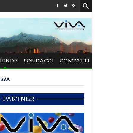
Festival La Versiliana - Maurizio Schweizer po
IENDE
SONDAGGI
CONTATTI
SSA
PARTNER