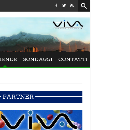
Festival La Versiliana - La direttrice lucchese Beatrice Venezi 
IENDE
SONDAGGI
CONTATTI
PARTNER