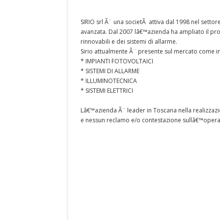
SIRIO srl Ã¨ una societÃ attiva dal 1998 nel setto
avanzata. Dal 2007 lâ€™azienda ha ampliato il pro
rinnovabili e dei sistemi di allarme.
Sirio attualmente Ã¨ presente sul mercato come in
* IMPIANTI FOTOVOLTAICI
* SISTEMI DI ALLARME
* ILLUMINOTECNICA
* SISTEMI ELETTRICI
Lâ€™azienda Ã¨ leader in Toscana nella realizzazion
e nessun reclamo e/o contestazione sullâ€™opera