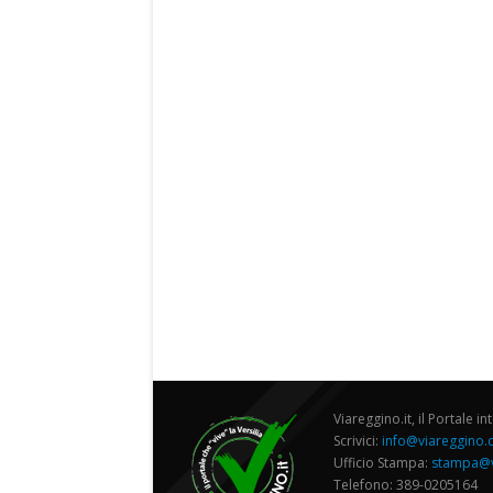
Viareggino.it, il Portale in
Scrivici:
info@viareggino
Ufficio Stampa:
stampa@v
Telefono: 389-0205164