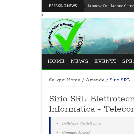
Carnevale - Nominata la nuova Fondazione Carnevale di Via
BREAKING NEWS
HOME
NEWS
EVENTI
SPE
Sei qui:
Home
/
Aziende
/
Sirio SRL
Sirio SRL: Elettrotec
Informatica - Telec
Indirizzo:
Via dell sport
Comune:
MASSA