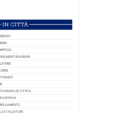
IN CITTÀ
BERGHI
NEMA
MPEGGI
ABILIMENTI BALNEARI
LATERIE
ZZERIE
STORANTI
B
TOGRAFIA ED OTTICA
R E RITROVI
BIGLIAMENTO
LLI E CALZATURE