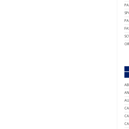
PA
SP
PA
FA
SC
OR
AB
AN
AU
CA
CA
CA