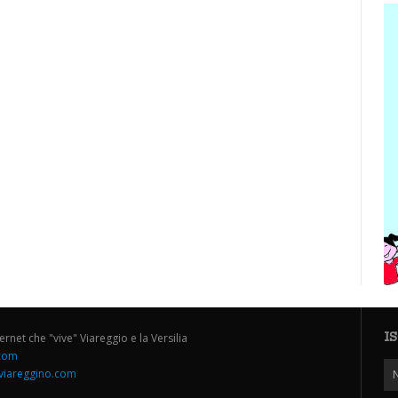
I
ternet che "vive" Viareggio e la Versilia
.com
iareggino.com