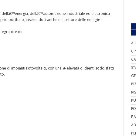
re dellâ€™energia, dellâ€™automazione industriale ed elettronica
prio portfolio, inserendosi anche nel settore delle energie
tegratore di:
AL
CI
CA
ST
e di impianti Fotovoltaici, con una % elevata di clienti soddisfatti
to.
GE
PI
RI
PU
FO
BA
AB
PE