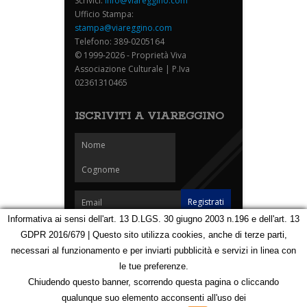
Scrivici:
info@viareggino.com
Ufficio Stampa:
stampa@viareggino.com
Telefono: 389-0205164
© 1999-2026 - Proprietà Viva
Associazione Culturale | P.Iva
02361310465
ISCRIVITI A VIAREGGINO
Informativa ai sensi dell'art. 13 D.LGS. 30 giugno 2003 n.196 e dell'art. 13
GDPR 2016/679 | Questo sito utilizza cookies, anche di terze parti,
Homepage
Notizie
Speciali
Eventi
Foto Carnevale
necessari al funzionamento e per inviarti pubblicità e servizi in linea con
Foto Viareggino
Partners
Contatti
le tue preferenze.
Privacy e Cookie Policy
Mappa
Chiudendo questo banner, scorrendo questa pagina o cliccando
qualunque suo elemento acconsenti all'uso dei