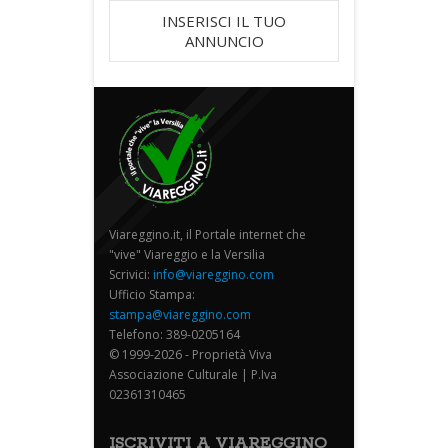
INSERISCI IL TUO
ANNUNCIO
Viareggino.it, il Portale internet che
"vive" Viareggio e la Versilia
Scrivici:
info@viareggino.com
Ufficio Stampa:
stampa@viareggino.com
Telefono: 389-0205164
© 1999-2026 - Proprietà Viva
Associazione Culturale | P.Iva
02361310465
ISCRIVITI A VIAREGGINO