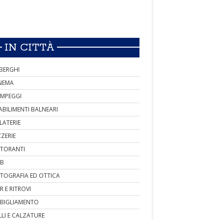
IN CITTÀ
BERGHI
NEMA
MPEGGI
ABILIMENTI BALNEARI
LATERIE
ZZERIE
STORANTI
B
TOGRAFIA ED OTTICA
R E RITROVI
BIGLIAMENTO
LLI E CALZATURE