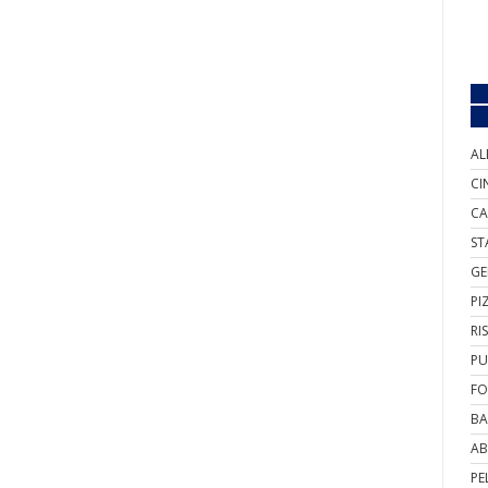
AL
CI
CA
ST
GE
PI
RI
PU
FO
BA
AB
PE