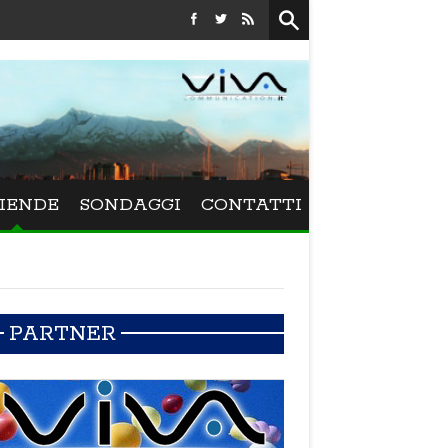
Festival La Versiliana - La direttrice lucchese Beatrice Vene
IENDE
SONDAGGI
CONTATTI
PARTNER