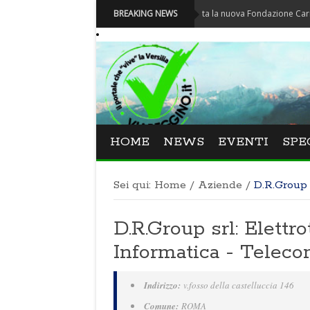
Carnevale - Nominata la nuova Fondazione Carnevale di 
BREAKING NEWS
HOME
NEWS
EVENTI
SPE
Sei qui:
Home
/
Aziende
/
D.R.Group 
D.R.Group srl: Elettr
Informatica - Telec
Indirizzo:
v.fosso della castelluccia 146
Comune:
ROMA