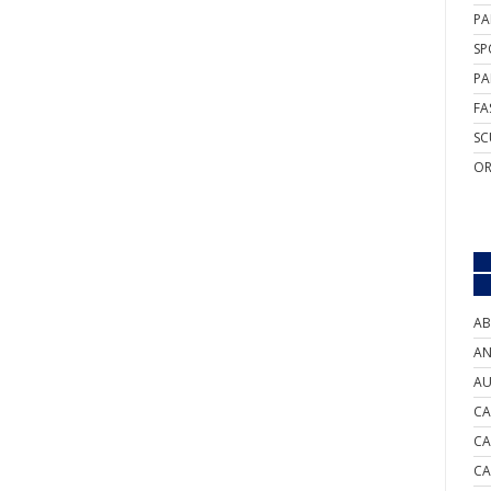
PA
SP
PA
FA
SC
OR
AB
AN
AU
CA
CA
CA