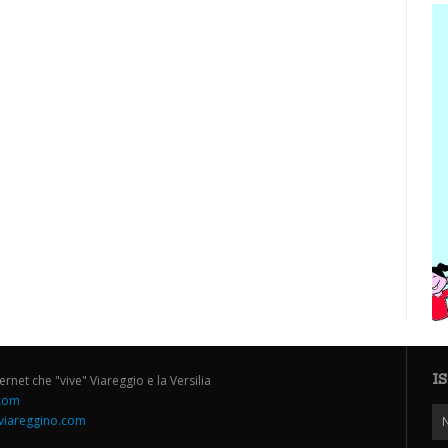
I
ternet che "vive" Viareggio e la Versilia
.com
iareggino.com