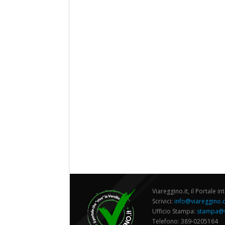
Viareggino.it, il Portale in
Scrivici:
info@viareggino
Ufficio Stampa:
stampa@v
Telefono: 389-0205164