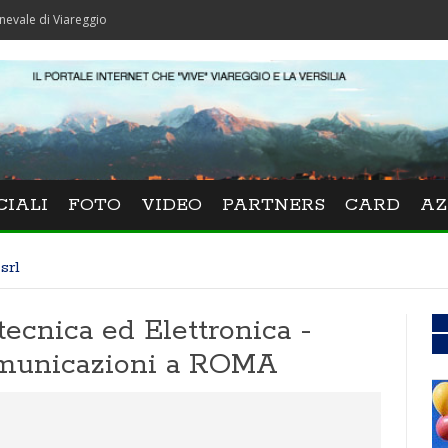
Viareggio
CIALI
FOTO
VIDEO
PARTNERS
CARD
AZ
srl
otecnica ed Elettronica -
omunicazioni a ROMA