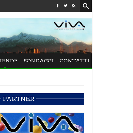
Festival La Versiliana - La direttrice lucchese Beatrice Venez
IENDE
SONDAGGI
CONTATTI
PARTNER