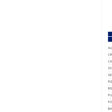
AL
CI
CA
ST
GE
PI
RI
PU
FO
BA