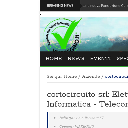
Carnevale - Nominata la nuova Fondazione Carnevale di V
BREAKING NEWS
HOME
NEWS
EVENTI
SPE
Sei qui:
Home
/
Aziende
/
cortocircui
cortocircuito srl: Ele
Informatica - Telec
Indirizzo:
via A.Pacinotti 57
Comune:
VIAREGGIO