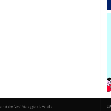
I
ternet che "vive" Viareggio e la Versilia