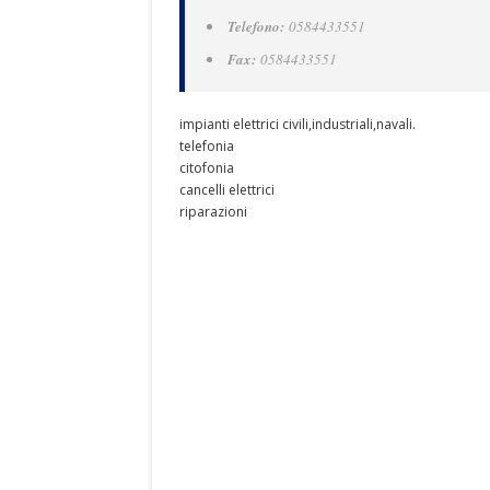
Telefono:
0584433551
Fax:
0584433551
impianti elettrici civili,industriali,navali.
telefonia
citofonia
cancelli elettrici
riparazioni