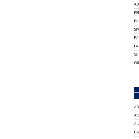
AB
PE
PA
SP
PA
FA
SC
OR
AB
AN
AU
CA