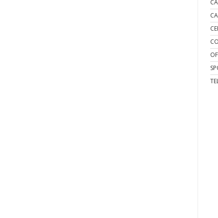
CA
CA
CE
CO
OF
SP
TE