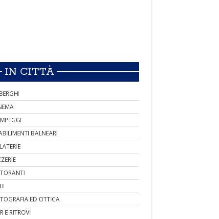
IN CITTÀ
BERGHI
NEMA
MPEGGI
ABILIMENTI BALNEARI
LATERIE
ZZERIE
STORANTI
B
TOGRAFIA ED OTTICA
R E RITROVI