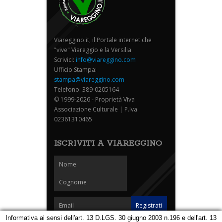
Viareggino.it, il Portale internet che
"vive" Viareggio e la Versilia
Scrivici:
info@viareggino.com
Ufficio Stampa:
stampa@viareggino.com
Telefono: 389-0205164
© 1999-2026 - Proprietà Viva
Associazione Culturale | P.Iva
02361310465
ISCRIVITI A VIAREGGINO
Informativa ai sensi dell'art. 13 D.LGS. 30 giugno 2003 n.196 e dell'art. 13