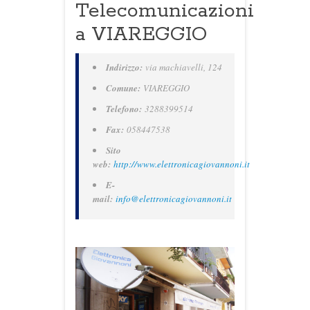
Telecomunicazioni
a VIAREGGIO
Indirizzo:
via machiavelli, 124
Comune:
VIAREGGIO
Telefono:
3288399514
Fax:
058447538
Sito
web:
http://www.elettronicagiovannoni.it
E-
mail:
info@elettronicagiovannoni.it