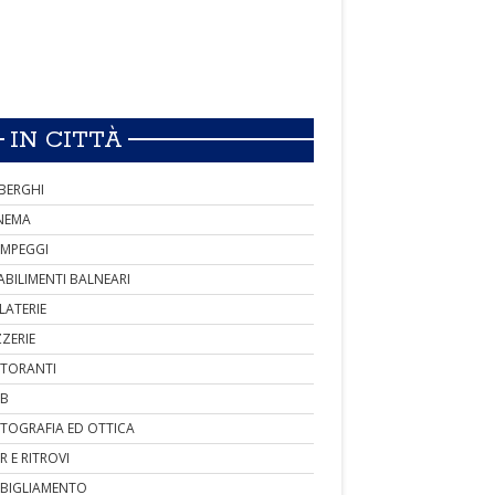
IN CITTÀ
BERGHI
NEMA
MPEGGI
ABILIMENTI BALNEARI
LATERIE
ZZERIE
STORANTI
B
TOGRAFIA ED OTTICA
R E RITROVI
BIGLIAMENTO