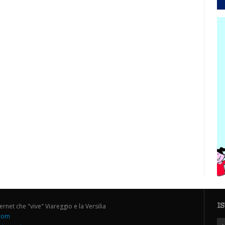
I
ternet che "vive" Viareggio e la Versilia
.com