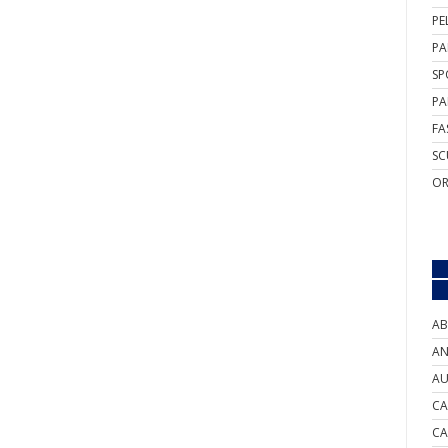
PE
PA
SP
PA
FA
SC
OR
AB
AN
AU
CA
CA