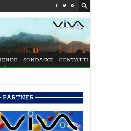
Festival La Versiliana - La direttrice lucchese Beatrice Venez
IENDE
SONDAGGI
CONTATTI
PARTNER