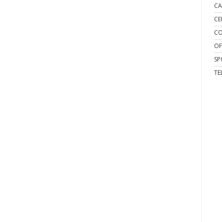
CA
CE
CO
OF
SP
TE