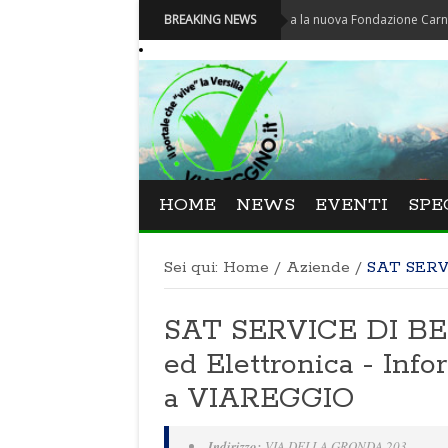
Carnevale - Nominata la nuova Fondazione Carnevale di V
BREAKING NEWS
HOME
NEWS
EVENTI
SPE
Sei qui:
Home
/
Aziende
/
SAT SERV
SAT SERVICE DI BER
ed Elettronica - Inf
a VIAREGGIO
Indirizzo:
VIA DELLA GRONDA 203