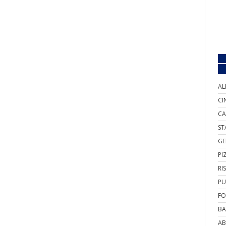
AL
CI
CA
ST
GE
PI
RI
PU
FO
BA
AB