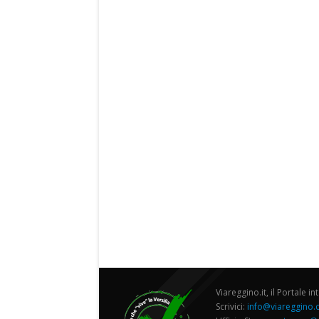
Viareggino.it, il Portale in
Scrivici:
info@viareggino