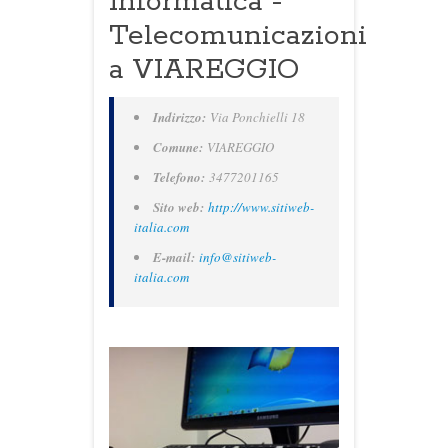
Informatica -
Telecomunicazioni
a VIAREGGIO
Indirizzo:
Via Ponchielli 18
Comune:
VIAREGGIO
Telefono:
3477201165
Sito web:
http://www.sitiweb-
italia.com
E-mail:
info@sitiweb-
italia.com