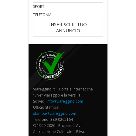
SPORT
TELEFONIA
INSERISCI IL TUO
ANNUNCIO
Viareggino.it, il Portale internet che
"vive" Viareggio e la Versilia
Scrivici:
info@viareggino.com
Ufficio Stampa:
stampa@viareggino.com
Telefono: 389-0205164
© 1999-2026 - Proprietà Viva
Associazione Culturale | P.Iva