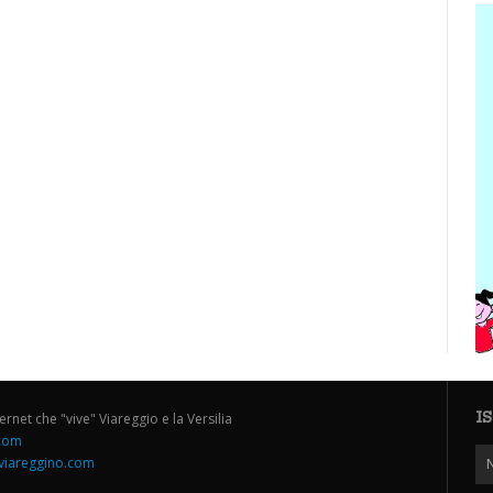
I
ternet che "vive" Viareggio e la Versilia
.com
iareggino.com