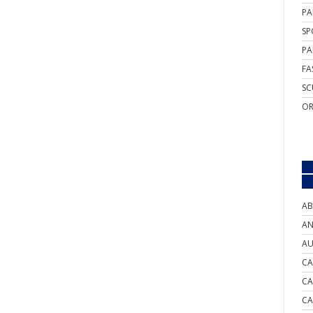
PA
SP
PA
FA
SC
OR
AB
AN
AU
CA
CA
CA