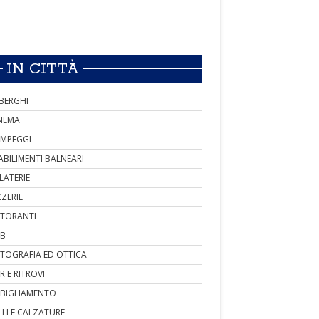
IN CITTÀ
BERGHI
NEMA
MPEGGI
ABILIMENTI BALNEARI
LATERIE
ZZERIE
STORANTI
B
TOGRAFIA ED OTTICA
R E RITROVI
BIGLIAMENTO
LLI E CALZATURE