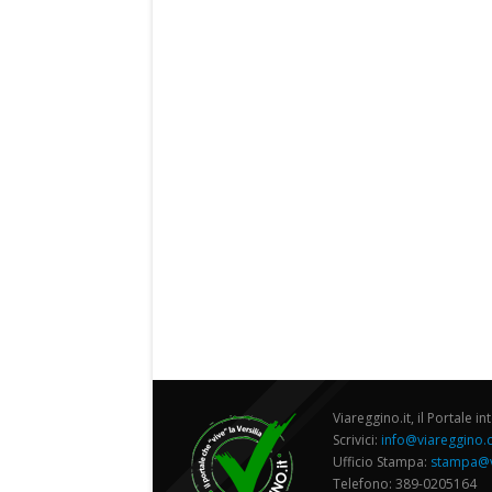
Viareggino.it, il Portale in
Scrivici:
info@viareggino
Ufficio Stampa:
stampa@v
Telefono: 389-0205164