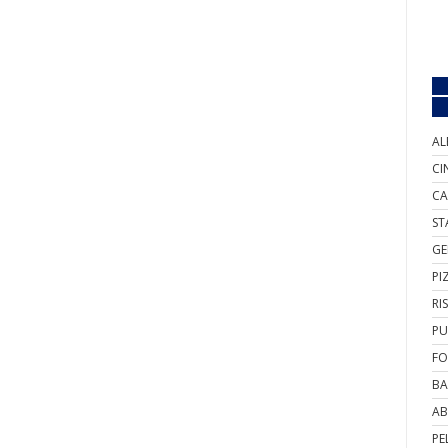
AL
CI
CA
ST
GE
PI
RI
PU
FO
BA
AB
PE