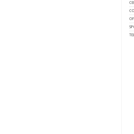
CE
CO
OF
SP
TE