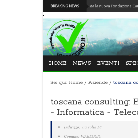
Carnevale - Nominata la nuova Fondazione Carnevale di 
BREAKING NEWS
HOME
NEWS
EVENTI
SPE
Sei qui:
Home
/
Aziende
/
toscana c
toscana consulting: E
- Informatica - Tel
Indirizzo:
via volta 58
Comune:
VIAREGGIO