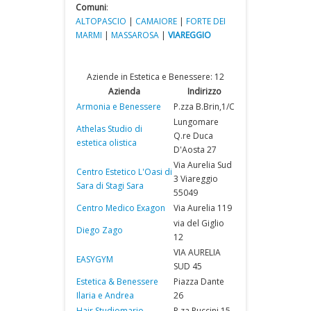
Comuni
:
ALTOPASCIO
|
CAMAIORE
|
FORTE DEI
MARMI
|
MASSAROSA
|
VIAREGGIO
Aziende in Estetica e Benessere: 12
Azienda
Indirizzo
Armonia e Benessere
P.zza B.Brin,1/C
Lungomare
Athelas Studio di
Q.re Duca
estetica olistica
D'Aosta 27
Via Aurelia Sud
Centro Estetico L'Oasi di
3 Viareggio
Sara di Stagi Sara
55049
Centro Medico Exagon
Via Aurelia 119
via del Giglio
Diego Zago
12
VIA AURELIA
EASYGYM
SUD 45
Estetica & Benessere
Piazza Dante
Ilaria e Andrea
26
Hair Studiomario
P.za Puccini 15