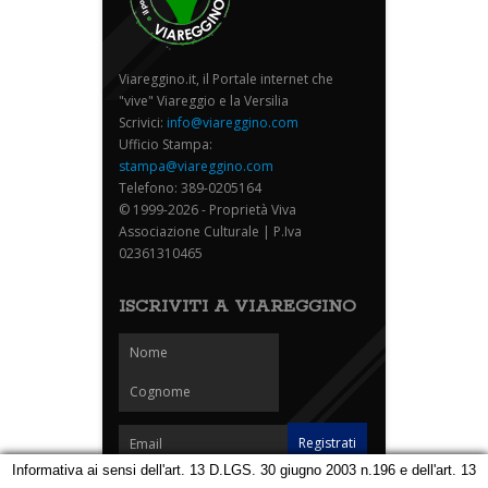
Viareggino.it, il Portale internet che
"vive" Viareggio e la Versilia
Scrivici:
info@viareggino.com
Ufficio Stampa:
stampa@viareggino.com
Telefono: 389-0205164
© 1999-2026 - Proprietà Viva
Associazione Culturale | P.Iva
02361310465
ISCRIVITI A VIAREGGINO
Informativa ai sensi dell'art. 13 D.LGS. 30 giugno 2003 n.196 e dell'art. 13