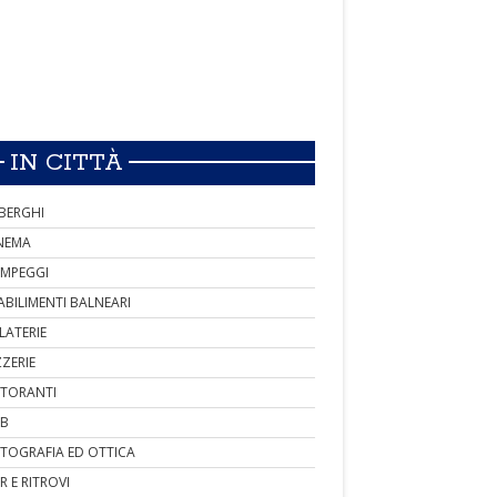
IN CITTÀ
BERGHI
NEMA
MPEGGI
ABILIMENTI BALNEARI
LATERIE
ZZERIE
STORANTI
B
TOGRAFIA ED OTTICA
R E RITROVI