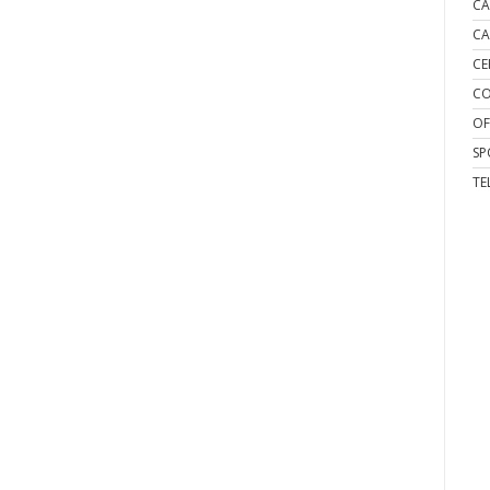
CA
CA
CE
CO
OF
SP
TE