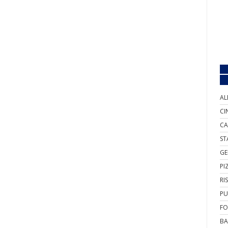
AL
CI
CA
ST
GE
PI
RI
PU
FO
BA