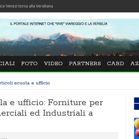
 torna alla Versiliana
CIALI
FOTO
VIDEO
PARTNERS
CARD
AZ
rticoli scuola e ufficio
la e ufficio: Forniture per
erciali ed Industriali a
iore