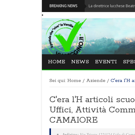
Festival La Versiliana - La direttrice lucchese Beatrice Venezi
BREAKING NEWS
HOME
NEWS
EVENTI
SPE
Sei qui:
Home
/
Aziende
/
C'era l'H a
C'era l'H articoli scuo
Uffici, Attività Comm
CAMAIORE
Indirizzo:
Via Trieste 122/124 Lido di Cama