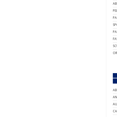
AB
PE
PA
SP
PA
FA
SC
OR
AB
AN
AU
CA