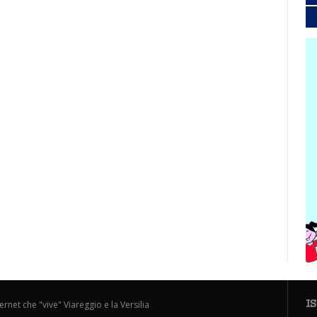
I
ternet che "vive" Viareggio e la Versilia