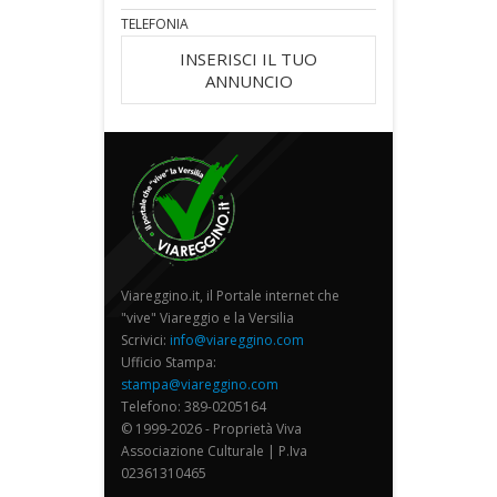
TELEFONIA
INSERISCI IL TUO
ANNUNCIO
Viareggino.it, il Portale internet che
"vive" Viareggio e la Versilia
Scrivici:
info@viareggino.com
Ufficio Stampa:
stampa@viareggino.com
Telefono: 389-0205164
© 1999-2026 - Proprietà Viva
Associazione Culturale | P.Iva
02361310465