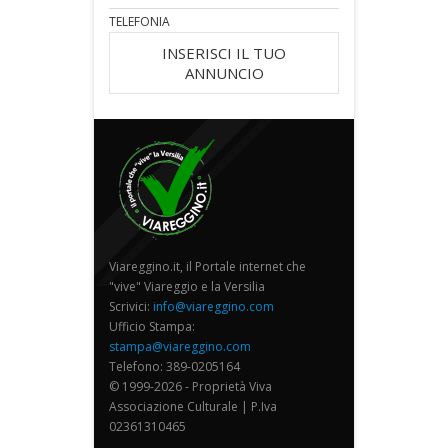
TELEFONIA
INSERISCI IL TUO
ANNUNCIO
Viareggino.it, il Portale internet che
"vive" Viareggio e la Versilia
Scrivici:
info@viareggino.com
Ufficio Stampa:
stampa@viareggino.com
Telefono: 389-0205164
© 1999-2026 - Proprietà Viva
Associazione Culturale | P.Iva
02361310465