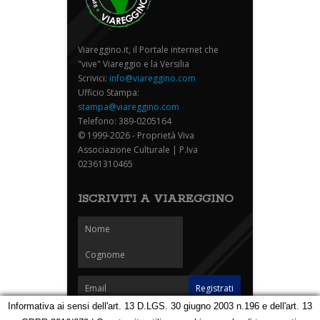
Viareggino.it, il Portale internet che
"vive" Viareggio e la Versilia
Scrivici:
info@viareggino.com
Ufficio Stampa:
stampa@viareggino.com
Telefono: 389-0205164
© 1999-2026 - Proprietà Viva
Associazione Culturale | P.Iva
02361310465
ISCRIVITI A VIAREGGINO
Informativa ai sensi dell'art. 13 D.LGS. 30 giugno 2003 n.196 e dell'art. 13