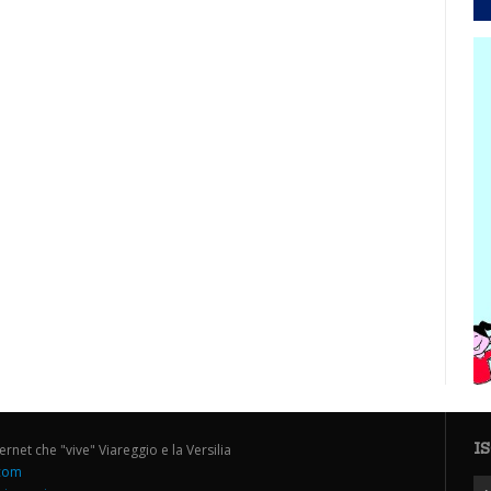
I
ternet che "vive" Viareggio e la Versilia
.com