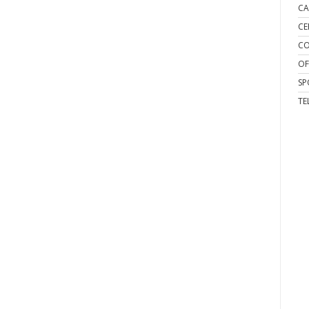
CA
CE
CO
OF
SP
TE