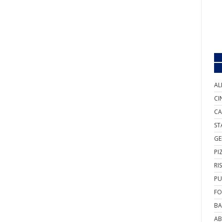
AL
CI
CA
ST
GE
PI
RI
PU
FO
BA
AB