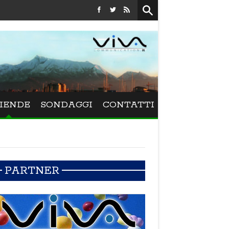
Festival La Versiliana - La direttrice lucchese Beatrice Venezi
IENDE
SONDAGGI
CONTATTI
PARTNER