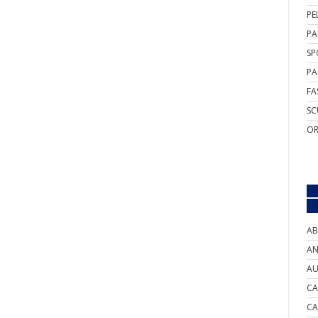
PE
PA
SP
PA
FA
SC
OR
AB
AN
AU
CA
CA