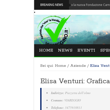
Carnevale - Nominata la nuova Fondazione Carnevale di Vi
BREAKING NEWS
HOME
NEWS
EVENTI
SPE
Sei qui:
Home
/
Aziende
/
Elisa Vent
Elisa Venturi: Grafi
Indirizzo:
Piazzetta dell'olmo
Comune:
VIAREGGIO
Telefono:
3475918811