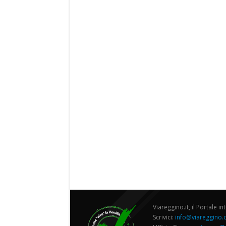
Viareggino.it, il Portale in
Scrivici:
info@viareggino