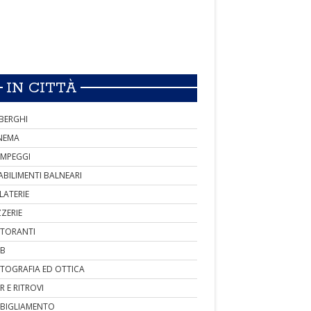
IN CITTÀ
BERGHI
NEMA
MPEGGI
ABILIMENTI BALNEARI
LATERIE
ZZERIE
STORANTI
B
TOGRAFIA ED OTTICA
R E RITROVI
BIGLIAMENTO