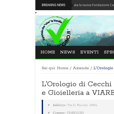
Carnevale - Nominata la nuova Fondazione Carnevale di V
BREAKING NEWS
HOME
NEWS
EVENTI
SPE
Sei qui:
Home
/
Aziende
/
L'Orologio
L'Orologio di Cecchi
e Gioielleria a VIA
Indirizzo:
Via G. Puccini, 109/a
Comune:
VIAREGGIO