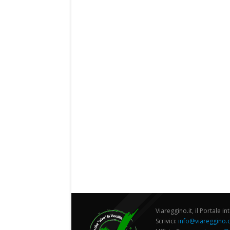
Viareggino.it, il Portale in
Scrivici:
info@viareggino