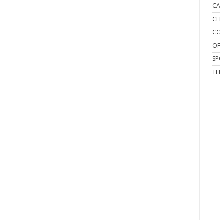
CA
CE
CO
OF
SP
TE