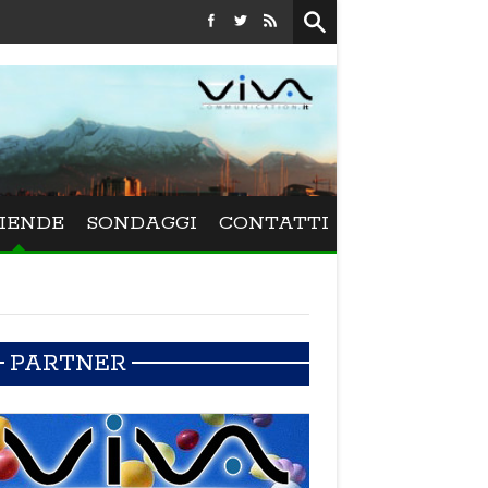
Festival La Versiliana - La direttrice lucchese Beatrice Vene
IENDE
SONDAGGI
CONTATTI
PARTNER