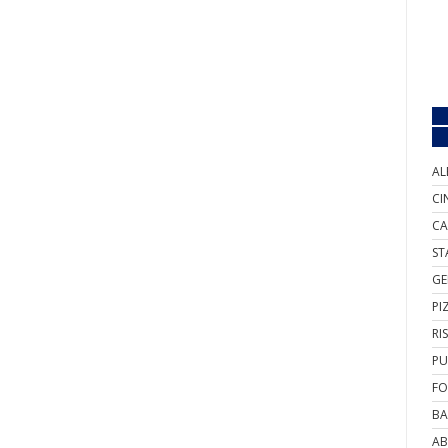
AL
CI
CA
ST
GE
PI
RI
PU
FO
BA
AB