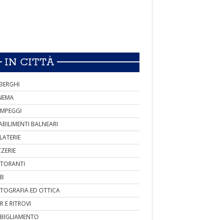
IN CITTÀ
BERGHI
NEMA
MPEGGI
ABILIMENTI BALNEARI
LATERIE
ZZERIE
STORANTI
B
TOGRAFIA ED OTTICA
R E RITROVI
BIGLIAMENTO