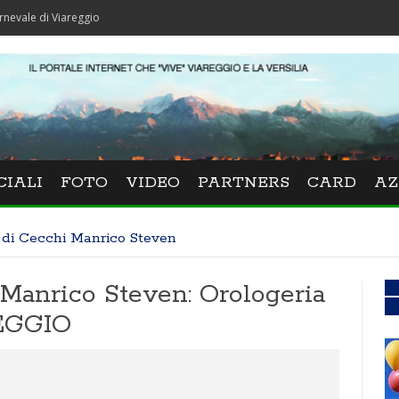
iareggio
CIALI
FOTO
VIDEO
PARTNERS
CARD
AZ
 di Cecchi Manrico Steven
 Manrico Steven: Orologeria
REGGIO