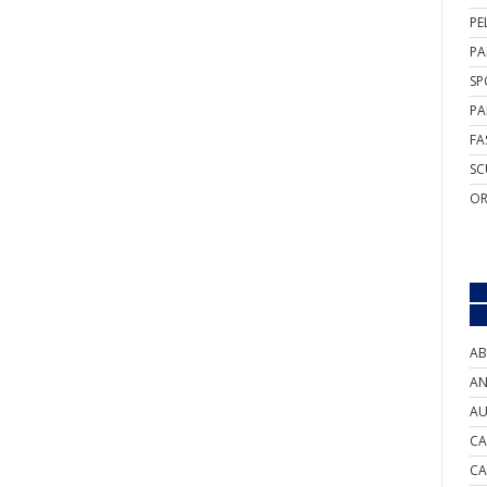
PE
PA
SP
PA
FA
SC
OR
AB
AN
AU
CA
CA