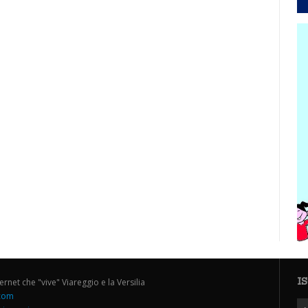
I
ternet che "vive" Viareggio e la Versilia
.com