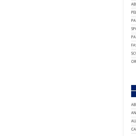
AB
PE
PA
SP
PA
FA
SC
OR
AB
AN
AU
CA