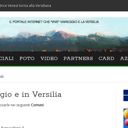
i torna alla Versiliana
CIALI
FOTO
VIDEO
PARTNERS
CARD
AZ
ri
gio e in Versilia
ovarle nei seguenti
Comuni
:
 Parrucchieri: 5