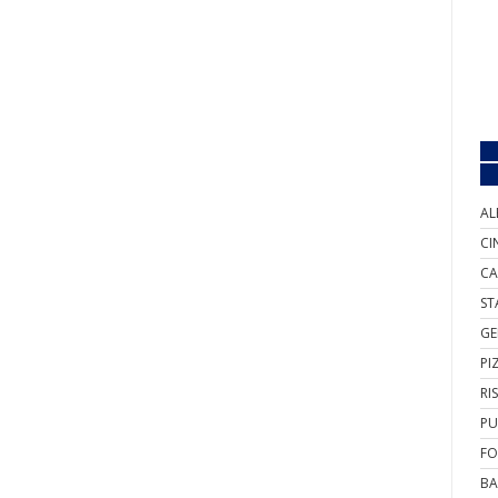
AL
CI
CA
ST
GE
PI
RI
PU
FO
BA