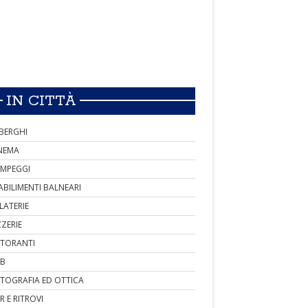
IN CITTÀ
BERGHI
NEMA
MPEGGI
ABILIMENTI BALNEARI
LATERIE
ZZERIE
STORANTI
B
TOGRAFIA ED OTTICA
R E RITROVI