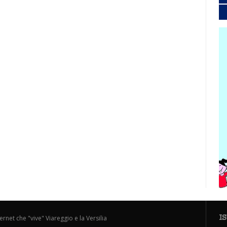
I
ternet che "vive" Viareggio e la Versilia