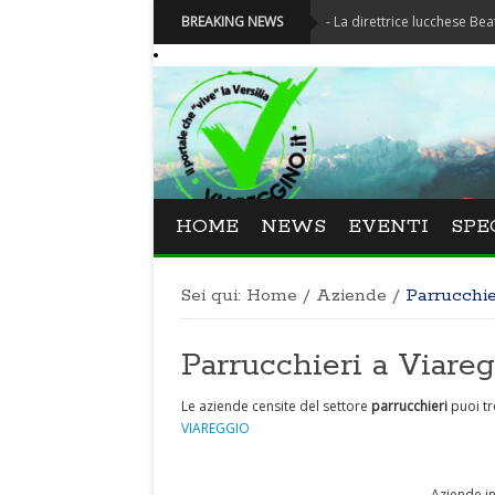
Festival La Versiliana - La direttrice lucchese Beatrice Venez
BREAKING NEWS
HOME
NEWS
EVENTI
SPE
Sei qui:
Home
/
Aziende
/
Parrucchie
Parrucchieri a Viareg
Le aziende censite del settore
parrucchieri
puoi tr
VIAREGGIO
Aziende in