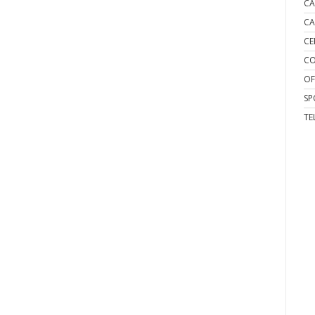
CA
CA
CE
CO
OF
SP
TE