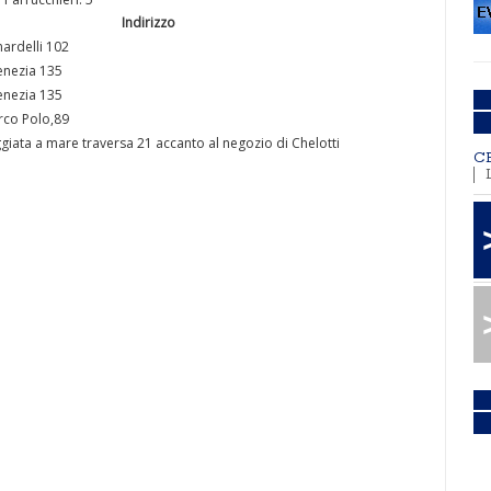
Indirizzo
nardelli 102
venezia 135
venezia 135
rco Polo,89
giata a mare traversa 21 accanto al negozio di Chelotti
C