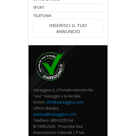
SPORT
TELEFONIA
INSERISCI IL TUO
ANNUNCIO
Viareggino.it, il Portale internet che
"vive" Viareggio e la Versilia
Scrivici:
info@viareggino.com
Ufficio Stampa:
stampa@viareggino.com
Telefono: 389-0205164
© 1999-2026 - Proprietà Viva
Associazione Culturale | P.Iva