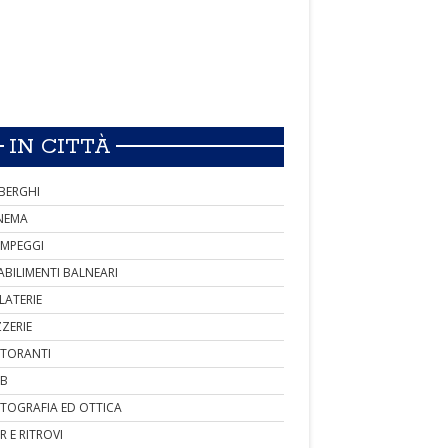
IN CITTÀ
BERGHI
NEMA
MPEGGI
ABILIMENTI BALNEARI
LATERIE
ZZERIE
STORANTI
B
TOGRAFIA ED OTTICA
R E RITROVI