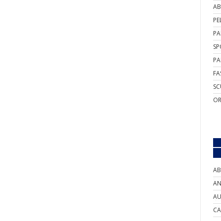
AB
PE
PA
SP
PA
FA
SC
OR
AB
AN
AU
CA