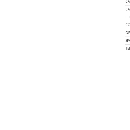
CA
CA
CE
CO
OF
SP
TE