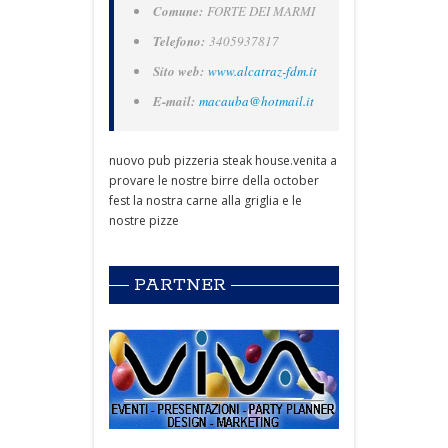
Comune:
FORTE DEI MARMI
Telefono:
3405937817
Sito web:
www.alcatraz-fdm.it
E-mail:
macauba@hotmail.it
nuovo pub pizzeria steak house.venita a
provare le nostre birre della october
fest la nostra carne alla griglia e le
nostre pizze
PARTNER