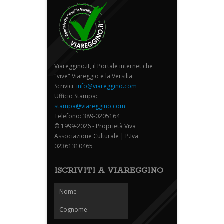
Viareggino.it, il Portale internet che
"vive" Viareggio e la Versilia
Scrivici:
info@viareggino.com
Ufficio Stampa:
stampa@viareggino.com
Telefono: 389-0205164
© 1999-2026 - Proprietà Viva
Associazione Culturale | P.Iva
02361310465
ISCRIVITI A VIAREGGINO