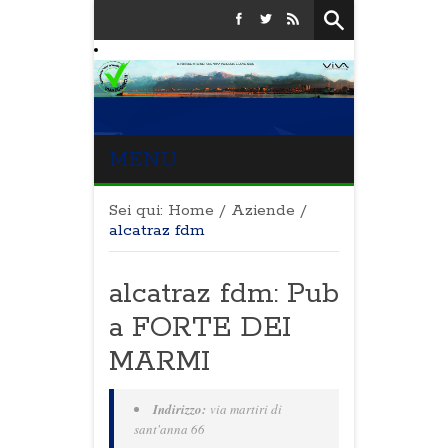
MENU
Sei qui:
Home
/
Aziende
/
alcatraz fdm
alcatraz fdm: Pub
a FORTE DEI
MARMI
Indirizzo:
via martiri di
sant'anna 66