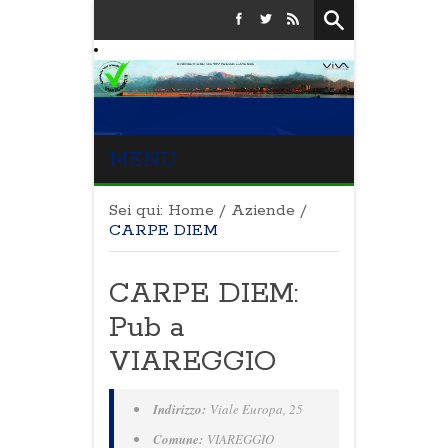
MENU
Sei qui:
Home
/
Aziende
/
CARPE DIEM
CARPE DIEM:
Pub a
VIAREGGIO
Indirizzo:
Viale Europa, 25
Comune:
VIAREGGIO