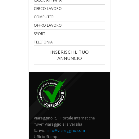
CASE E ATTIVITA'
CERCO LAVORO
COMPUTER
OFFRO LAVORO
SPORT
TELEFONIA
INSERISCI IL TUO
ANNUNCIO
Viareggino.it, il Portale internet che
"vive" Viareggio e la Versilia
Scrivici:
info@viareggino.com
Ufficio Stampa: