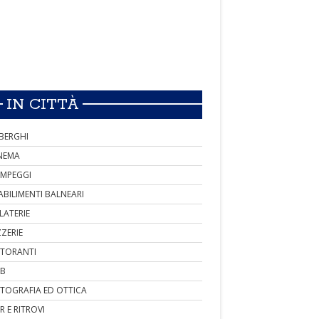
IN CITTÀ
BERGHI
NEMA
MPEGGI
ABILIMENTI BALNEARI
LATERIE
ZZERIE
STORANTI
B
TOGRAFIA ED OTTICA
R E RITROVI