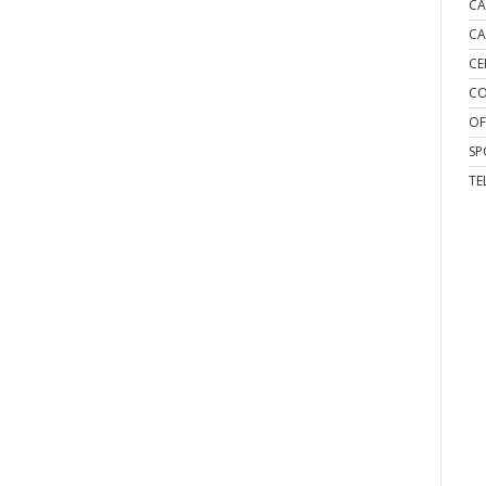
CA
CA
CE
CO
OF
SP
TE