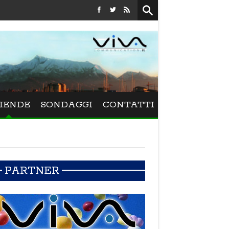
Festival La Versiliana - La direttrice lucchese Beatrice Venez
IENDE
SONDAGGI
CONTATTI
PARTNER