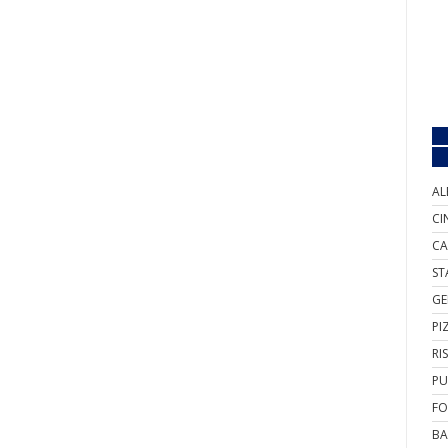
AL
CI
CA
ST
GE
PI
RI
PU
FO
BA