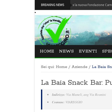
Carnevale - Nominata la nuova Fondazione Carnevale di V
BREAKING NEWS
HOME
NEWS
EVENTI
SPE
Sei qui:
Home
/
Aziende
/
La Baia S
La Baia Snack Bar: 
Indirizzo:
Via Mameli, ang Via Rosmini
Comune:
VIAREGGIO