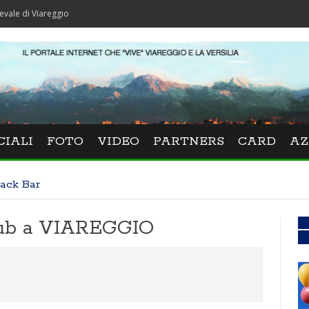
iareggio
CIALI
FOTO
VIDEO
PARTNERS
CARD
AZ
nack Bar
Pub a VIAREGGIO