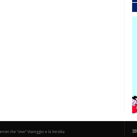
I
ternet che "vive" Viareggio e la Versilia