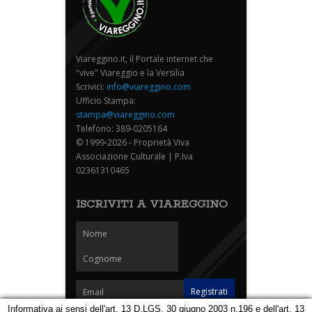
Viareggino.it, il Portale internet che
"vive" Viareggio e la Versilia
Scrivici:
info@viareggino.com
Ufficio Stampa:
stampa@viareggino.com
Telefono: 389-0205164
© 1999-2026 - Proprietà Viva
Associazione Culturale | P.Iva
02361310465
ISCRIVITI A VIAREGGINO
Informativa ai sensi dell'art. 13 D.LGS. 30 giugno 2003 n.196 e dell'art. 13