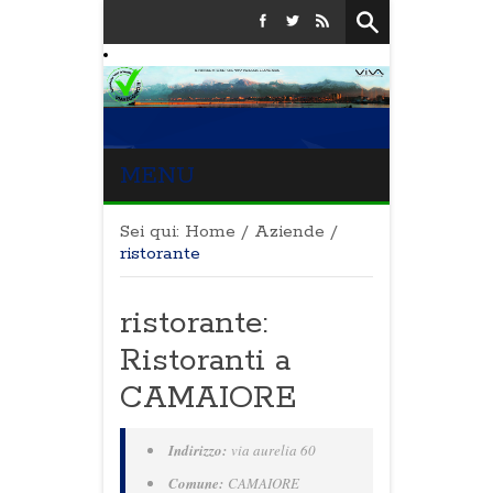
MENU
Sei qui:
Home
/
Aziende
/
ristorante
ristorante:
Ristoranti a
CAMAIORE
Indirizzo:
via aurelia 60
Comune:
CAMAIORE