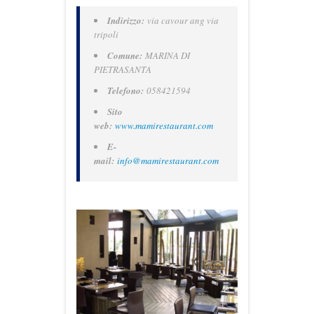
Indirizzo:
via cavour ang via
tripoli
Comune:
MARINA DI
PIETRASANTA
Telefono:
058421594
Sito
web:
www.mamirestaurant.com
E-
mail:
info@mamirestaurant.com