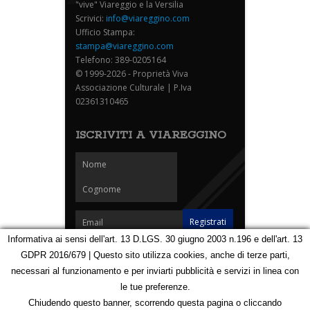
"vive" Viareggio e la Versilia
Scrivici:
info@viareggino.com
Ufficio Stampa:
stampa@viareggino.com
Telefono: 389-0205164
© 1999-2026 - Proprietà Viva
Associazione Culturale | P.Iva
02361310465
ISCRIVITI A VIAREGGINO
Informativa ai sensi dell'art. 13 D.LGS. 30 giugno 2003 n.196 e dell'art. 13
GDPR 2016/679 | Questo sito utilizza cookies, anche di terze parti,
Homepage
Notizie
Speciali
Eventi
Foto Carnevale
necessari al funzionamento e per inviarti pubblicità e servizi in linea con
Foto Viareggino
Partners
Contatti
le tue preferenze.
Privacy e Cookie Policy
Mappa
Chiudendo questo banner, scorrendo questa pagina o cliccando