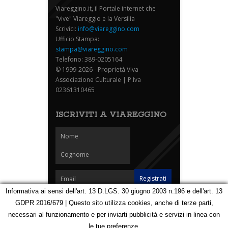
Viareggino.it, il Portale internet che
"vive" Viareggio e la Versilia
Scrivici:
info@viareggino.com
Ufficio Stampa:
stampa@viareggino.com
Telefono: 389-0205164
© 1999-2026 - Proprietà Viva
Associazione Culturale | P.Iva
02361310465
ISCRIVITI A VIAREGGINO
Informativa ai sensi dell'art. 13 D.LGS. 30 giugno 2003 n.196 e dell'art. 13
GDPR 2016/679 | Questo sito utilizza cookies, anche di terze parti,
Homepage
Notizie
Speciali
Eventi
Foto Carnevale
necessari al funzionamento e per inviarti pubblicità e servizi in linea con
Foto Viareggino
Partners
Contatti
le tue preferenze.