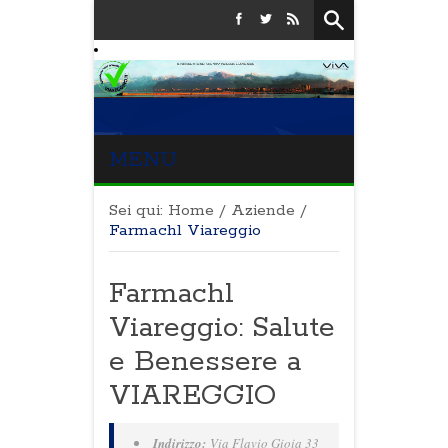
MENU
Sei qui:
Home
/
Aziende
/
Farmachl Viareggio
Farmachl
Viareggio: Salute
e Benessere a
VIAREGGIO
Indirizzo:
Via Flavio Gioia 33